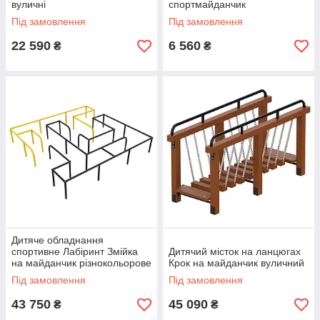
вуличні
спортмайданчик
Під замовлення
Під замовлення
22 590
6 560
₴
₴
Дитяче обладнання
спортивне Лабіринт Змійка
Дитячий місток на ланцюгах
на майданчик різнокольорове
Крок на майданчик вуличний
Під замовлення
Під замовлення
43 750
45 090
₴
₴