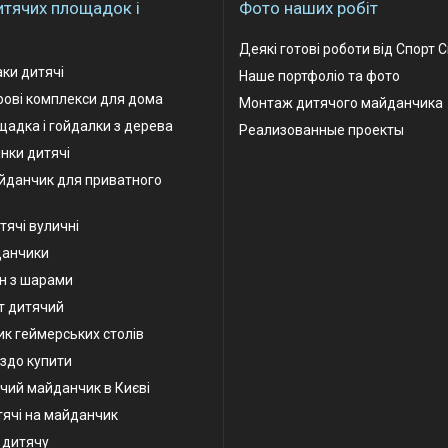
итячих площадок і
Фото наших робіт
Деякі готові роботи від Спорт 
аки дитячі
Наше портфоліо та фото
грові комплекси для дома
Монтаж дитячого майданчика
адка і гойдалки з дерева
Реализованные проекты
інки дитячі
йданчик для приватного
тячі вуличні
данчики
н з шарами
т дитячий
к геймерських столів
іздо купити
чий майданчик в Києві
тячі на майданчик
у дитячу