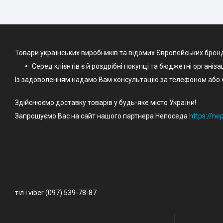
Товари українських виробників та відомих Європейських брен
Серед клієнтів є й роздрібні покупці та бюджетні організа
Із задоволенням надамо Вам консультацію за телефоном або v
Здійснюємо доставку товарів у будь-яке місто України!
Запрошуємо Вас на сайт нашого партнера Непоседа
https://n
тіл і viber (097) 539-78-87