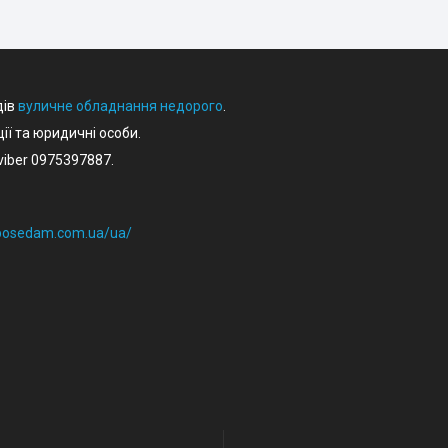
дів
вуличне обладнання недорого
.
ції та юридичні особи.
iber 0975397887.
eposedam.com.ua/ua/