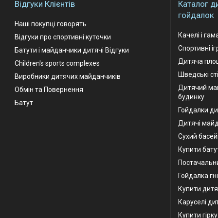
Відгуки Клієнтів
Каталог д
гойдалок
Наші покупці говорять
Качелі і гам
Відгуки про спортивні куточки
Спортивні і
Батути і майданчики дитячі Відгуки
Дитяча площ
Children's sports complexes
Шведські ст
Виробники дитячих майданчиків
Дитячий ма
Обмін та Повернення
будинку
Батут
Гойдалки ди
Дитячі май
Сухий басей
Купити бату
Постачальни
Гойдалка гн
Купити дитя
Каруселі ди
Купити гірк