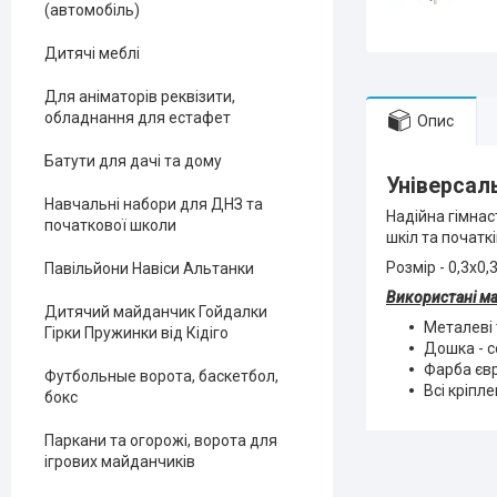
(автомобіль)
Дитячі меблі
Для аніматорів реквізити,
обладнання для естафет
Опис
Батути для дачі та дому
Універсал
Навчальні набори для ДНЗ та
Надійна гімнас
початкової школи
шкіл та початкі
Розмір - 0,3х0
Павільйони Навіси Альтанки
Використані ма
Дитячий майданчик Гойдалки
Металеві
Гірки Пружинки від Кідіго
Дошка - с
Фарба єв
Футбольные ворота, баскетбол,
Всі кріпл
бокс
Паркани та огорожі, ворота для
ігрових майданчиків