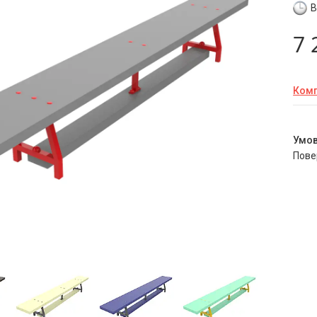
В
7 
Комп
пов