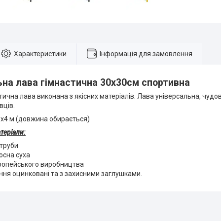
Характеристики
Інформація для замовлення
ьна лава гімнастична 30х30см спортивна
тична лава виконана з якісних матеріалів. Лава універсальна, чудов
вців.
,3х4 м (довжина обирається)
теріали:
 труби
осна суха
ропейського виробництва
ення оцинковані та з захисними заглушками.