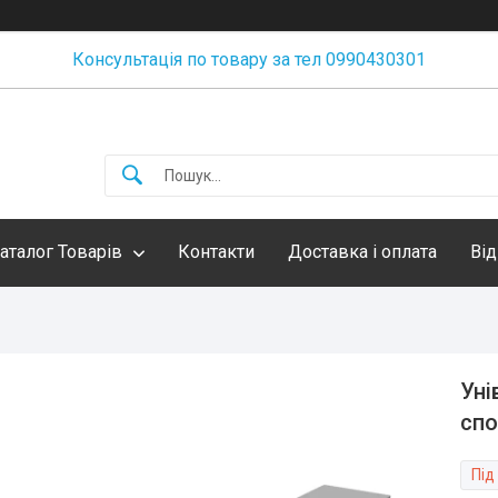
Консультація по товару за тел 0990430301
аталог Товарів
Контакти
Доставка і оплата
Від
Уні
спо
Під