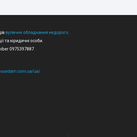
дів
вуличне обладнання недорого
.
ції та юридичні особи.
iber 0975397887.
eposedam.com.ua/ua/