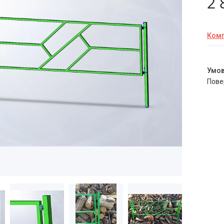
2 
Комп
пов