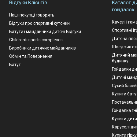
Відгуки Клієнтів
Каталог д
гойдалок
Наші покупці говорять
Качелі і гам
Відгуки про спортивні куточки
Спортивні і
Батути і майданчики дитячі Відгуки
Дитяча площ
Children's sports complexes
Шведські ст
Виробники дитячих майданчиків
Дитячий ма
Обмін та Повернення
будинку
Батут
Гойдалки ди
Дитячі май
Сухий басей
Купити бату
Постачальни
Гойдалка гн
Купити дитя
Каруселі ди
Купити гірк