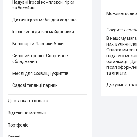
Надувні ігрові комплекси, гірки
та басейни
Можливі кольор
Дитячі ігрові меблі для садочка
Покриття полім
Інклюзивні дитячі майданчики
В нашому мага
Велопарки Лавочки Арки
них, вуличні л
Оплата ми викл
надаємо можли
Силовий тренінг Спортивне
організації. Д
обладнання
після оформле
та оплати.
Меблі для сховищ і укриттів
Дякуємо за за
Садові теплиці парник
Доставка та оплата
Відгуки на магазин
Портфоліо