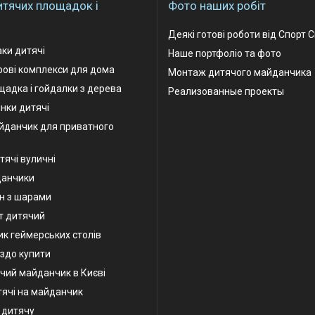
итячих площадок і
Фото наших робіт
Деякі готові роботи від Спорт 
аки дитячі
Наше портфоліо та фото
грові комплекси для дома
Монтаж дитячого майданчика
адка і гойдалки з дерева
Реализованные проекты
інки дитячі
йданчик для приватного
тячі вуличні
данчики
н з шарами
т дитячий
к геймерських столів
іздо купити
чий майданчик в Києві
тячі на майданчик
у дитячу