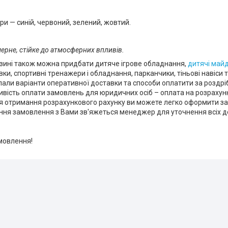
и — синій, червоний, зелений, жовтий.
ерне, стійке до атмосферних впливів.
зині також можна придбати дитяче ігрове обладнання,
дитячі май
авки, спортивні тренажери і обладнання, парканчики, тіньові навіси 
али варіанти оперативної доставки та способи оплатити за роздр
вість оплати замовлень для юридичних осіб – оплата на розрахун
ля отримання розрахункового рахунку ви можете легко оформити зая
ння замовлення з Вами зв'яжеться менеджер для уточнення всіх де
мовлення!