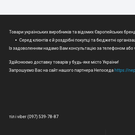
Товари українських виробників та відомих Європейських брен
Серед клієнтів є й роздрібні покупці та бюджетні організа
Із задоволенням надамо Вам консультацію за телефоном або v
Здійснюємо доставку товарів у будь-яке місто України!
Запрошуємо Вас на сайт нашого партнера Непоседа
https://n
тіл і viber (097) 539-78-87