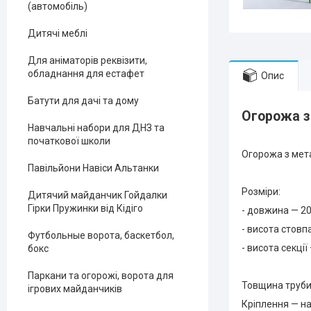
(автомобіль)
Дитячі меблі
Для аніматорів реквізити,
обладнання для естафет
Опис
Батути для дачі та дому
Огорожа з
Навчальні набори для ДНЗ та
початкової школи
Огорожа з мета
Павільйони Навіси Альтанки
Розміри:
Дитячий майданчик Гойдалки
Гірки Пружинки від Кідіго
- довжина — 2
- висота стовп
Футбольные ворота, баскетбол,
- висота секці
бокс
Паркани та огорожі, ворота для
Товщина труби
ігрових майданчиків
Кріплення — на