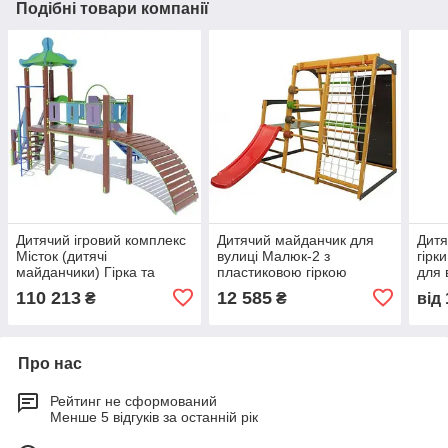
Подібні товари компанії
Дитячий ігровий комплекс
Дитячий майданчик для
Дитя
Місток (дитячі
вулиці Малюк-2 з
гірк
майданчики) Гірка та
пластиковою гіркою
для 
спіральний пілон
110 213
12 585
₴
₴
від
Про нас
Рейтинг не сформований
Менше 5 відгуків за останній рік