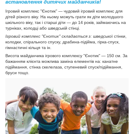
встановлення дитячих майданчиків!
Ігровий комплекс "Єнотик" — чудовий ігровий комплекс для
дітей різного віку. На ньому можуть грати як діти молодшого
шкільного віку, так і старші діти — до 14 років, займаючись на
турніках, колодці або шведській стінці.
Ігровий комплекс "Єнотик" складається з:
шведської стінки,
колодки, спірального спуску, драбина-підійма, гірка-спуск,
гімнастичні кільця та ін.
Висота майданчика ігрового комплексу "Єнотик" — 150 см. За
бажанням клієнта можлива заміна елементів на: канатне
підіймання, стінка скелелаза, ступеневий спуск/підіймання,
бруси тощо.