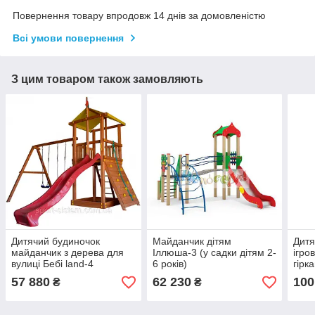
Повернення товару впродовж 14 днів за домовленістю
Всі умови повернення
З цим товаром також замовляють
Дитячий будиночок
Майданчик дітям
Дитя
майданчик з дерева для
Іллюша-3 (у садки дітям 2-
ігро
вулиці Бебі land-4
6 років)
гірк
57 880
62 230
100
₴
₴