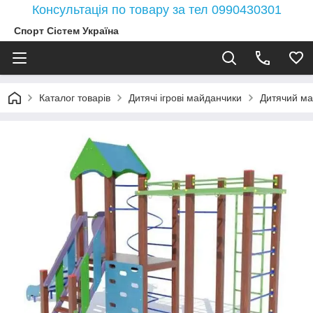
Консультація по товару за тел 0990430301
Спорт Сістем Україна
Каталог товарів
Дитячі ігрові майданчики
Дитячий май