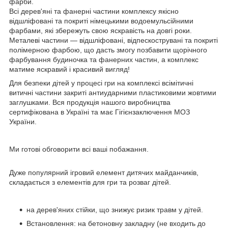
фарби.
Всі дерев'яні та фанерні частини комплексу якісно
відшліфовані та покриті німецькими водоемульсійними
фарбами, які збережуть свою яскравість на довгі роки.
Металеві частини — відшліфовані, відпескострувані та покриті
полімерною фарбою, що дасть змогу позбавити щорічного
фарбування будиночка та фанерних частин, а комплекс
матиме яскравий і красивий вигляд!
Для безпеки дітей у процесі гри на комплексі всімітичні
витичні частини закриті антиударними пластиковими жовтими
заглушками. Вся продукція нашого виробництва
сертифікована в Україні та має Гігієнзаключення МОЗ
України.
Ми готові обговорити всі ваші побажання.
Дуже популярний ігровий елемент дитячих майданчиків,
складається з елементів для гри та розваг дітей.
на дерев'яних стійки, що знижує ризик травм у дітей.
Встановлення: на бетоновну закладну (не входить до