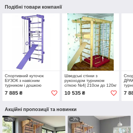
Подібні товари компанії
Спортивний куточок
Шведські стінки з
Спор
БУЗОК з навісним
рукоходом турником
ДРА
турником і дошкою
сіткою №4| 210см до 120кг
турн
(повний)
(пов
7 885
10 535
7 8
₴
₴
Акційні пропозиції та новинки
–3%
–3%