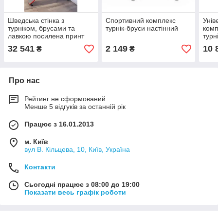
Шведська стінка з
Спортивний комплекс
Унів
турніком, брусами та
турнік-бруси настінний
комп
лавкою посилена принт
турн
«Мілітарі» – спортивне
32 541
2 149
10 
₴
₴
обладнання
Про нас
Рейтинг не сформований
Менше 5 відгуків за останній рік
Працює з 16.01.2013
м. Київ
вул В. Кільцева, 10, Київ, Україна
Контакти
Сьогодні працює з 08:00 до 19:00
Показати весь графік роботи