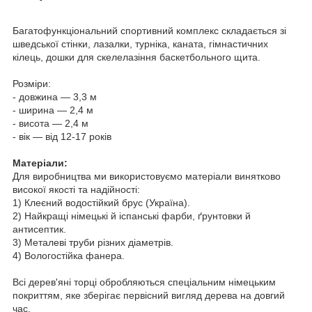
Багатофункціональний спортивний комплекс складається зі
шведської стінки, лазалки, турніка, каната, гімнастичних
кілець, дошки для скелелазіння баскетбольного щита.
Розміри:
- довжина — 3,3 м
- ширина — 2,4 м
- висота — 2,4 м
- вік — від 12-17 років
Матеріали:
Для виробництва ми використовуємо матеріали винятково
високої якості та надійності:
1) Клеєний водостійкий брус (Україна).
2) Найкращі німецькі й іспанські фарби, ґрунтовки й
антисептик.
3) Металеві труби різних діаметрів.
4) Вологостійка фанера.
Всі дерев'яні торці обробляються спеціальним німецьким
покриттям, яке зберігає первісний вигляд дерева на довгий
час.