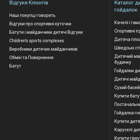
Відгуки Клієнтів
Каталог д
гойдалок
Наші покупці говорять
Качелі і гам
Відгуки про спортивні куточки
Спортивні і
Батути і майданчики дитячі Відгуки
Дитяча площ
Children's sports complexes
Шведські ст
Виробники дитячих майданчиків
Дитячий ма
Обмін та Повернення
будинку
Батут
Гойдалки ди
Дитячі май
Сухий басей
Купити бату
Постачальни
Гойдалка гн
Купити дитя
Каруселі ди
Купити гірк