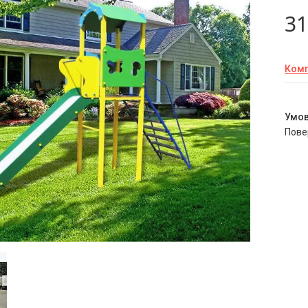
31
Комп
пов