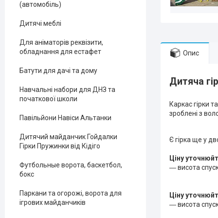
(автомобіль)
Дитячі меблі
Для аніматорів реквізити,
обладнання для естафет
Опис
Батути для дачі та дому
Дитяча гі
Навчальні набори для ДНЗ та
початкової школи
Каркас гірки т
зроблені з вол
Павільйони Навіси Альтанки
Дитячий майданчик Гойдалки
Є гірка ще у дв
Гірки Пружинки від Кідіго
Ціну уточнюй
Футбольные ворота, баскетбол,
― висота спус
бокс
Паркани та огорожі, ворота для
Ціну уточнюй
ігрових майданчиків
― висота спус