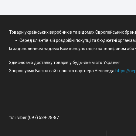
Товари українських виробників та відомих Європейських брен
Серед клієнтів є й роздрібні покупці та бюджетні організа
Із задоволенням надамо Вам консультацію за телефоном або v
Здійснюємо доставку товарів у будь-яке місто України!
Запрошуємо Вас на сайт нашого партнера Непоседа
https://n
тіл і viber (097) 539-78-87