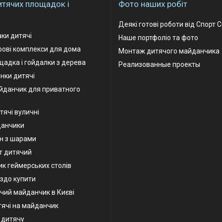
итячих площадок і
Фото наших робіт
Деякі готові роботи від Спорт 
аки дитячі
Наше портфоліо та фото
грові комплекси для дома
Монтаж дитячого майданчика
адка і гойдалки з дерева
Реализованные проекты
інки дитячі
йданчик для приватного
тячі вуличні
данчики
н з шарами
т дитячий
к геймерських столів
іздо купити
чий майданчик в Києві
тячі на майданчик
у дитячу