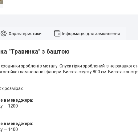
Характеристики
Інформація для замовлення
рка "Травинка" з баштою
а сходинки зроблені з металу. Спуск гірки зроблений із неіржавкої с
огостійкої ламінованої фанери. Висота спуску 800 см. Висота констру
ох розмірах.
те в менеджера:
ку — 1200
те в менеджера:
ку — 1400