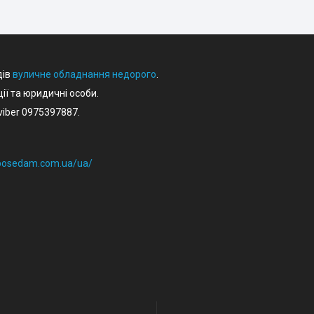
дів
вуличне обладнання недорого
.
ції та юридичні особи.
iber 0975397887.
eposedam.com.ua/ua/