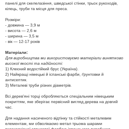
панелі для скелелазіння, шведської стінки, трьох рукоходів,
кілець, труби та місця для преса.
Розміри:
- довжина — 3,9 м
- висота — 2,6 м
- ширина — 3,5 м
- вік — 12-17 років
Матеріали:
Для виробництва ми використовуємо матеріали винятково
високої якості та надійності:
1) Клеєний водостійкий брус (Україна).
2) Найкращі німецькі й іспанські фарби, ґрунтовки й
антисептик.
3) Металеві труби різних діаметрів.
Всі дерев'яні торці обробляються спеціальним німецьким
покриттям, яке зберігає первісний вигляд дерева на довгий
час.
Для надання насиченого відтінку та стійкості металевим
елементам, ми обволікаємо метал трьома шарами