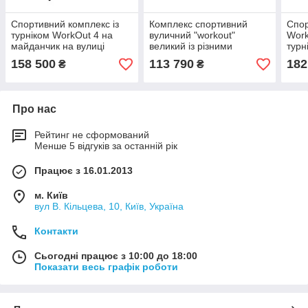
Спортивний комплекс із
Комплекс спортивний
Спор
турніком WorkOut 4 на
вуличний "workout"
Work
майданчик на вулиці
великий із різними
турн
турніками та брусами
стін
158 500
113 790
182
₴
₴
вуличний
Про нас
Рейтинг не сформований
Менше 5 відгуків за останній рік
Працює з 16.01.2013
м. Київ
вул В. Кільцева, 10, Київ, Україна
Контакти
Сьогодні працює з 10:00 до 18:00
Показати весь графік роботи