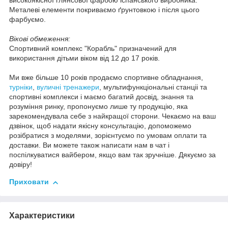
високоякісної глянсової фарбою іспанського виробника.
Металеві елементи покриваємо ґрунтовкою і після цього
фарбуємо.
Вікові обмеження:
Спортивний комплекс "Корабль" призначений для
використання дітьми віком від 12 до 17 років.
Ми вже більше 10 років продаємо спортивне обладнання,
турніки
,
вуличні тренажери
, мультифункціональні станціі та
спортивні комплекси і маємо багатий досвід, знання та
розуміння ринку, пропонуємо лише ту продукцію, яка
зарекомендувала себе з найкращої сторони. Чекаємо на ваш
дзвінок, щоб надати якісну консультацію, допоможемо
розібратися з моделями, зорієнтуємо по умовам оплати та
доставки. Ви можете також написати нам в чат і
поспілкуватися вайбером, якщо вам так зручніше. Дякуємо за
довіру!
Приховати
Характеристики