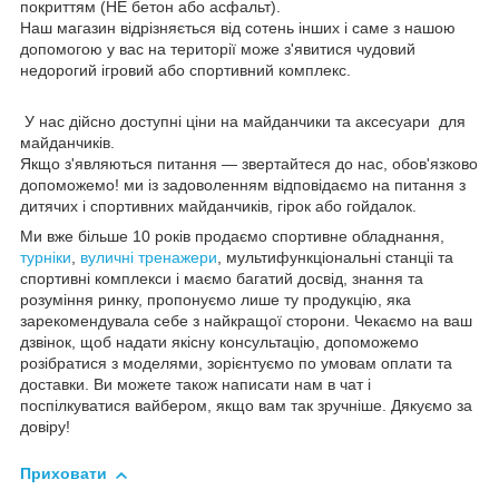
покриттям (НЕ бетон або асфальт).
Наш магазин відрізняється від сотень інших і саме з нашою
допомогою у вас на території може з'явитися чудовий
недорогий ігровий або спортивний комплекс.
У нас дійсно доступні ціни на майданчики та аксесуари для
майданчиків.
Якщо з'являються питання — звертайтеся до нас, обов'язково
допоможемо! ми із задоволенням відповідаємо на питання з
дитячих і спортивних майданчиків, гірок або гойдалок.
Ми вже більше 10 років продаємо спортивне обладнання,
турніки
,
вуличні тренажери
, мультифункціональні станціі та
спортивні комплекси і маємо багатий досвід, знання та
розуміння ринку, пропонуємо лише ту продукцію, яка
зарекомендувала себе з найкращої сторони. Чекаємо на ваш
дзвінок, щоб надати якісну консультацію, допоможемо
розібратися з моделями, зорієнтуємо по умовам оплати та
доставки. Ви можете також написати нам в чат і
поспілкуватися вайбером, якщо вам так зручніше. Дякуємо за
довіру!
Приховати