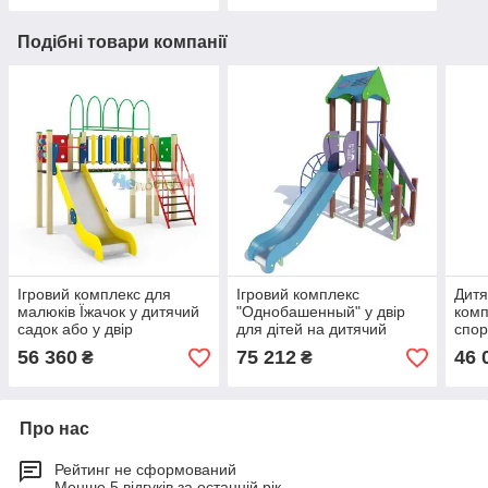
Подібні товари компанії
Ігровий комплекс для
Ігровий комплекс
Дитя
малюків Їжачок у дитячий
"Однобашенный" у двір
комп
садок або у двір
для дітей на дитячий
спор
майданчик
56 360
75 212
46 
₴
₴
Про нас
Рейтинг не сформований
Менше 5 відгуків за останній рік