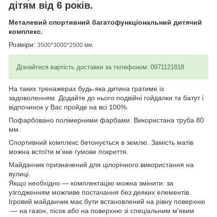
дітям від 6 років.
Металевий спортивний багатофункціональний дитячий
комплекс.
Розміри:
3500*3000*2500 мм.
Дізнайтеся вартість доставки за телефоном: 0971121818
На таких тренажерах будь-яка дитина гратиме із
задоволенням. Додайте до нього подвійні гойдалки та батут і
відпочинок у Вас пройде на всі 100%.
Пофарбовано полімерними фарбами. Використана труба 80
мм.
Спортивний комплекс бетонується в землю. Замість матів
можна встоїти м'яке гумове покриття.
Майданчик призначений для цілорічного використання на
вулиці.
Якщо необхідно — комплектацію можна змінити: за
узгодженням можливе постачання без деяких елементів.
Ігровий майданчик має бути встановлений на рівну поверхню
— на газон, пісок або на поверхню зі спеціальним м'яким