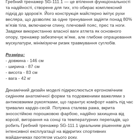
Гребний тренажер SG-111.1 — це втілення функціональності
та надійності, створене для тих, хто обирає комплексний
підхід до здоров’я. Його конструкція майстерно імітує рухи
весляра, що дозволяє за одне тренування задіяти понад 80%
м'язів тіла, включаючи спину, плечовий пояс, прес та ноги.
Завдяки використанню власної ваги атлета як основного
опору, тренажер забезпечує м'яке, але глибоке опрацювання
мускулатури, мінімізуючи ризик травмування суглобів.
Розміри:
- довжина - 146 см
- ширина - 87 см
- висота - 83 см
- вага - 42 кг
Динамічний дизайн моделі підкреслюється ергономічним
сидінням анатомічної форми та подовженими важелями з
антиковзкими рукоятками, що гарантує комфорт навіть під час
тривалих кардіо-сесій. Потужна сталева рама, вкрита
зносостійкою порошковою фарбою, надійно захищена від
корозії, вигорання на сонці та температурних перепадів, що
робить Гребний тренажер SG-111.1 ідеальним рішенням для
інтенсивної експлуатації на відкритих спортивних
майданчиках протягом усього року.