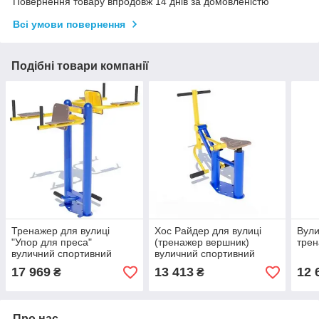
Повернення товару впродовж 14 днів за домовленістю
Всі умови повернення
Подібні товари компанії
Тренажер для вулиці
Хос Райдер для вулиці
Вули
"Упор для преса"
(тренажер вершник)
трен
вуличний спортивний
вуличний спортивний
17 969
13 413
12 
₴
₴
Про нас