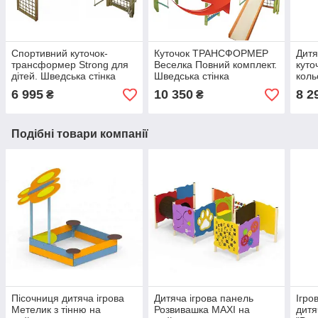
Спортивний куточок-
Куточок ТРАНСФОРМЕР
Дитя
трансформер Strong для
Веселка Повний комплект.
куто
дітей. Шведська стінка
Шведська стінка
коль
розкладна Трансформер
Трансформер із гіркою
та б
6 995
10 350
8 2
₴
₴
кольоровою
Подібні товари компанії
Пісочниця дитяча ігрова
Дитяча ігрова панель
Ігро
Метелик з тінню на
Розвивашка MAXI на
дитя