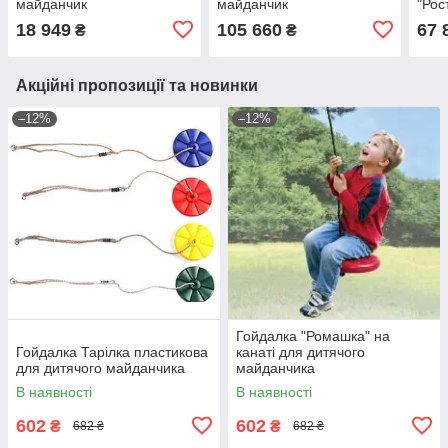
майданчик
майданчик
"Рос
18 949
105 660
67 
₴
₴
Акційні пропозиції та новинки
–12%
–12%
Гойдалка "Ромашка" на
Гойдалка Тарілка пластикова
канаті для дитячого
для дитячого майданчика
майданчика
В наявності
В наявності
602
602
₴
₴
682 ₴
682 ₴