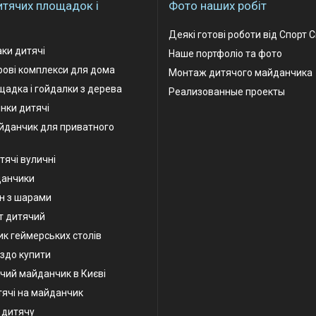
итячих площадок і
Фото наших робіт
Деякі готові роботи від Спорт 
аки дитячі
Наше портфоліо та фото
грові комплекси для дома
Монтаж дитячого майданчика
адка і гойдалки з дерева
Реализованные проекты
інки дитячі
йданчик для приватного
тячі вуличні
данчики
н з шарами
т дитячий
к геймерських столів
іздо купити
чий майданчик в Києві
тячі на майданчик
у дитячу