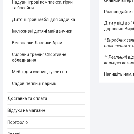
сильний вітер і
Надувні ігрові комплекси, гірки
та басейни
Розповідайте т
Дитячі ігрові меблі для садочка
Діти у віці до
дорослих. Вирі
Інклюзивні дитячі майданчики
* Виробник зал
Велопарки Лавочки Арки
поліпшення їх 
Силовий тренінг Спортивне
** Реальний ві
обладнання
кольорів кожно
Меблі для сховищ і укриттів
Напишіть нам, 
Садові теплиці парник
Доставка та оплата
Відгуки на магазин
Портфоліо