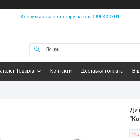
Консультація по товару за тел 0990430301
аталог Товарів
Контакти
Доставка і оплата
Від
Дит
“Ко
Під