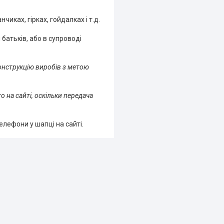
иках, гірках, гойдалках і т.д.
 батьків, або в супроводі
онструкцію виробів з метою
 на сайті, оскільки передача
елефони у шапці на сайті.