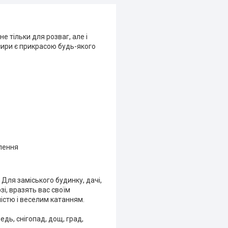
 тільки для розваг, але і
нсири є прикрасою будь-якого
плення
 Для заміського будинку, дачі,
і, вразять вас своїм
істю і веселим катанням.
дь, снігопад, дощ, град,