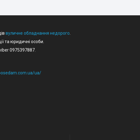
дів
вуличне обладнання недорого
.
ції та юридичні особи.
iber 0975397887.
eposedam.com.ua/ua/