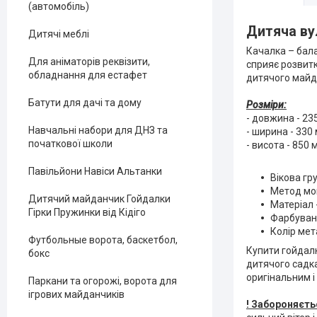
(автомобіль)
Дитяча ву
Дитячі меблі
Качалка – бала
Для аніматорів реквізити,
сприяє розвитк
обладнання для естафет
дитячого майда
Батути для дачі та дому
Розміри:
- довжина - 23
Навчальні набори для ДНЗ та
- ширина - 330
початкової школи
- висота - 850 
Павільйони Навіси Альтанки
Вікова гру
Метод мо
Дитячий майданчик Гойдалки
Матеріал 
Гірки Пружинки від Кідіго
Фарбуванн
Колір мет
Футбольные ворота, баскетбол,
Купити гойдалк
бокс
дитячого садка
оригінальним і
Паркани та огорожі, ворота для
ігрових майданчиків
! Забороняєть