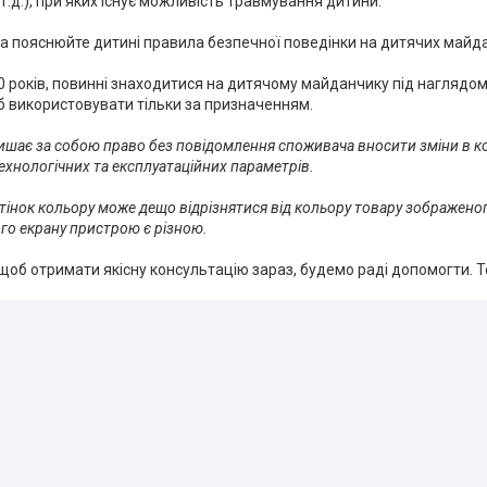
 т.д.), при яких існує можливість травмування дитини.
а пояснюйте дитині правила безпечної поведінки на дитячих майданч
 10 років, повинні знаходитися на дитячому майданчику під наглядом
б використовувати тільки за призначенням.
ишає за собою право без повідомлення споживача вносити зміни в к
технологічних та експлуатаційних параметрів.
дтінок кольору може дещо відрізнятися від кольору товару зображеного
го екрану пристрою є різною.
щоб отримати якісну консультацію зараз, будемо раді допомогти. Т