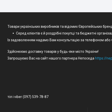
Товари українських виробників та відомих Європейських брен
Серед клієнтів є й роздрібні покупці та бюджетні організа
Із задоволенням надамо Вам консультацію за телефоном або v
Здійснюємо доставку товарів у будь-яке місто України!
Запрошуємо Вас на сайт нашого партнера Непоседа
https://n
тіл і viber (097) 539-78-87