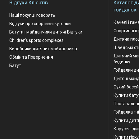
Відгуки Клієнтів
Каталог д
гойдалок
Наші покупці говорять
Качелі і гам
Відгуки про спортивні куточки
Спортивні і
Батути і майданчики дитячі Відгуки
Дитяча площ
Children's sports complexes
Шведські ст
Виробники дитячих майданчиків
Дитячий ма
Обмін та Повернення
будинку
Батут
Гойдалки ди
Дитячі май
Сухий басей
Купити бату
Постачальни
Гойдалка гн
Купити дитя
Каруселі ди
Купити гірк