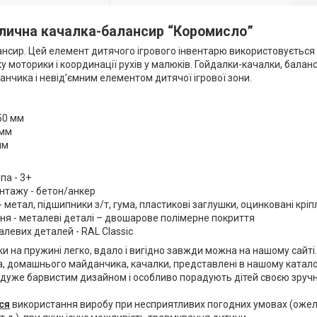
лична качалка-балансир “Коромисло”
нсир. Цей елемент дитячого ігрового інвентарю використовується не
у моторики і координації рухів у малюків. Гойдалки-качалки, бала
нчика і невід’ємним елементом дитячої ігрової зони.
50 мм
 мм
мм
па - 3+
нтажу - бетон/анкер
- метал, підшипники з/т, гума, пластикові заглушки, оцинковані крі
я - металеві деталі – двошарове полімерне покриття
алевих деталей - RAL Classic
и на пружині легко, вдало і вигідно завжди можна на нашому сайті.
, домашнього майданчика, качалки, представлені в нашому каталоз
 дуже барвистим дизайном і особливо порадують дітей своєю зручн
ся
використання виробу при несприятливих погодних умовах (ожеле