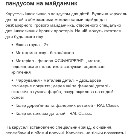
пандусом на майданчик
Карусель інклюзивна з пандусом для дітей. Вулична карусель
для дітей з обмеженими можливостями підійде для
безбарєрного ігрового майданчика, створеного спеціально
для інклюзивних ігрових просторів. На ній можуть кататися
діти будь-якого віку.
Вікова група - 2+
Метод монтажу - бетон/анкер
Матеріал - фанера ФСФ/HDPE/HPL, метал,
підшипники з/т, пластикові заглушки, оцинковані
кріплення
Фарбування - металеві деталі – двошарове
полімерне покриття; дерев'яні та фанерні деталі -
екологічна гумова фарба, лазур акрилова на водній
основі
Колір дерев'яних та фанерних деталей - RAL Classic
Колір металевих деталей - RAL Classic
На каруселі встановлено спеціальний заїзд, є сидіння,
передбачені підйомні поручні. Карусель не тільки розважить і