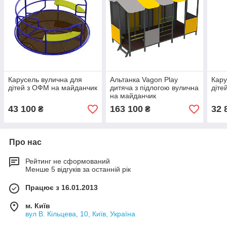
Карусель вулична для
Альтанка Vagon Play
Кару
дітей з ОФМ на майданчик
дитяча з підлогою вулична
діте
на майданчик
43 100
163 100
32 
₴
₴
Про нас
Рейтинг не сформований
Менше 5 відгуків за останній рік
Працює з 16.01.2013
м. Київ
вул В. Кільцева, 10, Київ, Україна