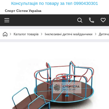
Консультація по товару за тел 0990430301
Спорт Сістем Україна
Каталог товарів
Інклюзивні дитячі майданчики
Дитяч