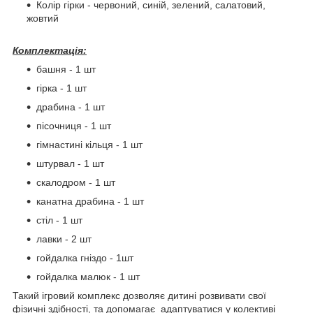
Колір гірки - червоний, синій, зелений, салатовий,
жовтий
Комплектація:
башня - 1 шт
гірка - 1 шт
драбина - 1 шт
пісочниця - 1 шт
гімнастині кільця - 1 шт
штурвал - 1 шт
скалодром - 1 шт
канатна драбина - 1 шт
стіл - 1 шт
лавки - 2 шт
гойдалка гніздо - 1шт
гойдалка малюк - 1 шт
Такий ігровий комплекс дозволяє дитині розвивати свої
фізичні здібності, та допомагає адаптуватися у колективі