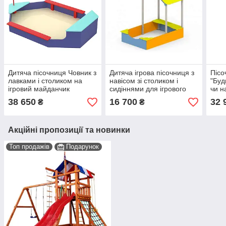
Дитяча пісочниця Човник з
Дитяча ігрова пісочниця з
Пісо
лавками і столиком на
навісом зі столиком і
"Буд
ігровий майданчик
сидіннями для ігрового
чи н
майданчика
38 650
16 700
32 
₴
₴
Акційні пропозиції та новинки
Топ продажів
Подарунок