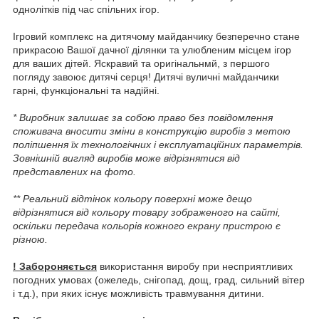
однолітків під час спільних ігор.
Ігровий комплекс на дитячому майданчику безперечно стане
прикрасою Вашої дачної ділянки та улюбленим місцем ігор
для ваших дітей. Яскравий та оригінальнмй, з першого
погляду завоює дитячі серця! Дитячі вуличні майданчики
гарні, функціональні та надійні.
* Виробник залишає за собою право без повідомлення
споживача вносити зміни в конструкцію виробів з метою
поліпшення їх технологічних і експлуатаційних параметрів.
Зовнішній вигляд виробів може відрізнятися від
представлених на фото.
** Реальний відтінок кольору поверхні може дещо
відрізнятися від кольору товару зображеного на сайті,
оскільки передача кольорів кожного екрану пристрою є
різною.
! Забороняється
використання виробу при несприятливих
погодних умовах (ожеледь, снігопад, дощ, град, сильний вітер
і т.д.), при яких існує можливість травмування дитини.