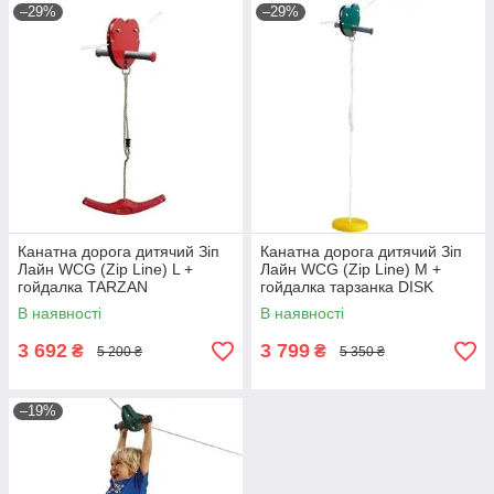
–29%
–29%
Канатна дорога дитячий Зіп
Канатна дорога дитячий Зіп
Лайн WCG (Zip Line) L +
Лайн WCG (Zip Line) M +
гойдалка TARZAN
гойдалка тарзанка DISK
В наявності
В наявності
3 692
3 799
₴
₴
5 200 ₴
5 350 ₴
–19%