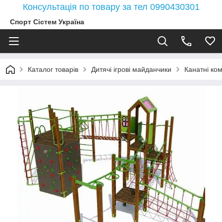
Консультація по товару за тел 0990430301
Спорт Сістем Україна
Каталог товарів
Дитячі ігрові майданчики
Канатні ко