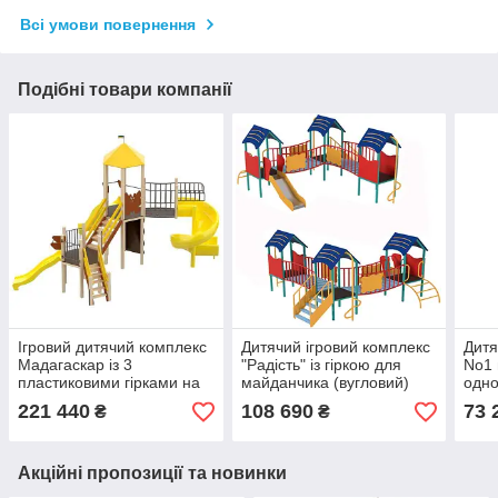
Всі умови повернення
Подібні товари компанії
Ігровий дитячий комплекс
Дитячий ігровий комплекс
Дитя
Мадагаскар із 3
"Радість" із гіркою для
No1 
пластиковими гірками на
майданчика (вугловий)
одно
ігровий майданчик
для садків
лаз
221 440
108 690
73 
₴
₴
Акційні пропозиції та новинки