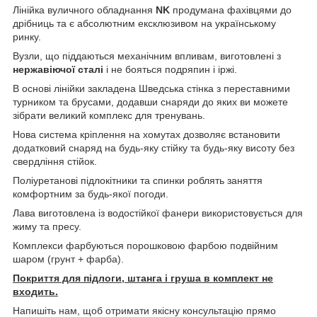
Лінійка вуличного обладнання
NK
продумана фахівцями до
дрібниць та є абсолютним ексклюзивом на українському
ринку.
Вузли, що піддаються механічним впливам, виготовлені з
нержавіючої сталі
і не бояться подряпин і іржі.
В основі лінійки закладена Шведська стінка з переставними
турником та брусами, додавши снаряди до яких ви можете
зібрати великий комплекс для тренувань.
Нова система кріплення на хомутах дозволяє встановити
додатковий снаряд на будь-яку стійку та будь-яку висоту без
свердління стійок.
Поліуретанові підлокітники та спинки роблять заняття
комфортним за будь-якої погоди.
Лава виготовлена із водостійкої фанери використовується для
жиму та пресу.
Комплекси фарбуються порошковою фарбою подвійним
шаром (грунт + фарба).
Покриття для підлоги, штанга і груша в комплект не
входить.
Напишіть нам, щоб отримати якісну консультацію прямо