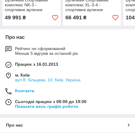
Вуличний спортивний
Вуличний спортивний
Вули
комплекс NK-3 -
комплекс XL-3-4 -
комп
спортивне вуличне
спортивне вуличне
спор
обладнання
обладнання
обл
49 991
66 491
104
₴
₴
Про нас
Рейтинг не сформований
Менше 5 відгуків за останній рік
Працює з 16.01.2013
м. Київ
вул В. Кільцева, 10, Київ, Україна
Контакти
Сьогодні працює з 08:00 до 19:00
Показати весь графік роботи
Про нас