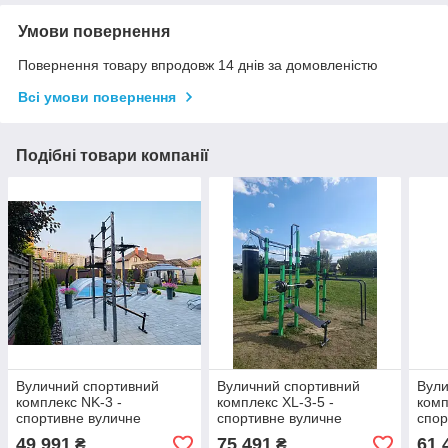
Умови повернення
Повернення товару впродовж 14 днів за домовленістю
Всі умови повернення
Подібні товари компанії
Вуличний спортивний
Вуличний спортивний
Вули
комплекс NK-3 -
комплекс XL-3-5 -
комп
спортивне вуличне
спортивне вуличне
спор
обладнання
обладнання
обл
49 991
75 491
61 
₴
₴