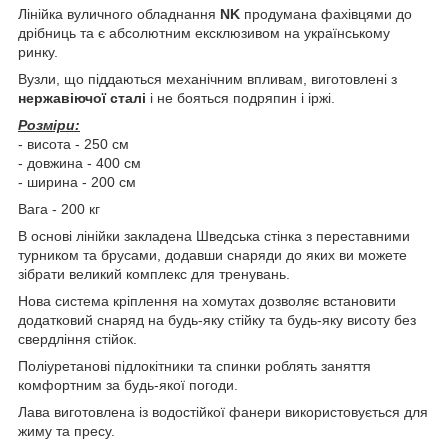
Лінійка вуличного обладнання
NK
продумана фахівцями до
дрібниць та є абсолютним ексклюзивом на українському
ринку.
Вузли, що піддаються механічним впливам, виготовлені з
нержавіючої сталі
і не бояться подряпин і іржі.
Розміри:
- висота - 250 см
- довжина - 400 см
- ширина - 200 см
Вага - 200 кг
В основі лінійки закладена Шведська стінка з переставними
турником та брусами, додавши снаряди до яких ви можете
зібрати великий комплекс для тренувань.
Нова система кріплення на хомутах дозволяє встановити
додатковий снаряд на будь-яку стійку та будь-яку висоту без
свердління стійок.
Поліуретанові підлокітники та спинки роблять заняття
комфортним за будь-якої погоди.
Лава виготовлена із водостійкої фанери використовується для
жиму та пресу.