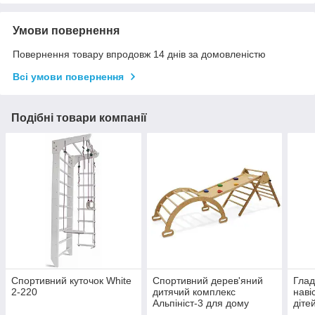
Умови повернення
Повернення товару впродовж 14 днів за домовленістю
Всі умови повернення
Подібні товари компанії
Спортивний куточок White
Спортивний дерев'яний
Глад
2-220
дитячий комплекс
наві
Альпініст-3 для дому
діте