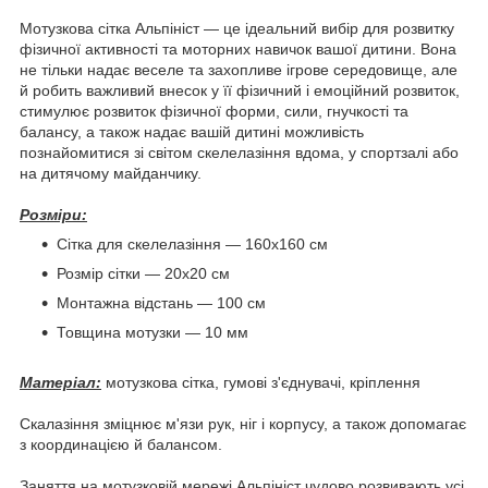
Мотузкова сітка Альпініст — це ідеальний вибір для розвитку
фізичної активності та моторних навичок вашої дитини. Вона
не тільки надає веселе та захопливе ігрове середовище, але
й робить важливий внесок у її фізичний і емоційний розвиток,
стимулює розвиток фізичної форми, сили, гнучкості та
балансу, а також надає вашій дитині можливість
познайомитися зі світом скелелазіння вдома, у спортзалі або
на дитячому майданчику.
Розміри:
Сітка для скелелазіння — 160х160 см
Розмір сітки — 20х20 см
Монтажна відстань — 100 см
Товщина мотузки — 10 мм
Матеріал:
мотузкова сітка, гумові з'єднувачі, кріплення
Скалазіння зміцнює м'язи рук, ніг і корпусу, а також допомагає
з координацією й балансом.
Заняття на мотузковій мережі Альпініст чудово розвивають усі