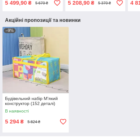
5 499,90
5 208,90
4 8
₴
₴
5 670 ₴
5 370 ₴
Акційні пропозиції та новинки
–9%
Будівельний набір М'який
конструктор (152 деталі)
В наявності
5 294
₴
5 824 ₴