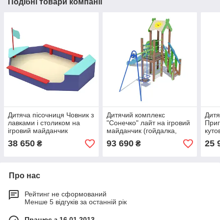
Подібні товари компанії
Дитяча пісочниця Човник з
Дитячий комплекс
Дитя
лавками і столиком на
"Сонечко" лайт на ігровий
Приг
ігровий майданчик
майданчик (гойдалка,
куто
гірка)
майд
38 650
93 690
25 
₴
₴
Про нас
Рейтинг не сформований
Менше 5 відгуків за останній рік
Працює з 16.01.2013