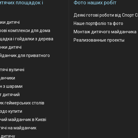
итячих площадок і
Фото наших робіт
Деякі готові роботи від Спорт 
аки дитячі
Наше портфоліо та фото
грові комплекси для дома
Монтаж дитячого майданчика
адка і гойдалки з дерева
Реализованные проекты
інки дитячі
йданчик для приватного
тячі вуличні
данчики
н з шарами
т дитячий
к геймерських столів
іздо купити
чий майданчик в Києві
тячі на майданчик
у дитячу