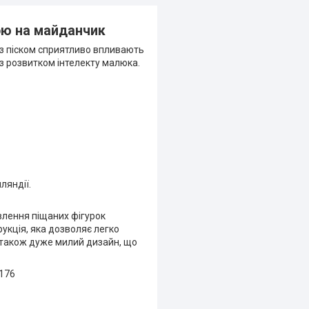
ою на майданчик
и з піском сприятливо впливають
 з розвитком інтелекту малюка.
ляндії.
овлення піщаних фігурок
рукція, яка дозволяє легко
 а також дуже милий дизайн, що
1176