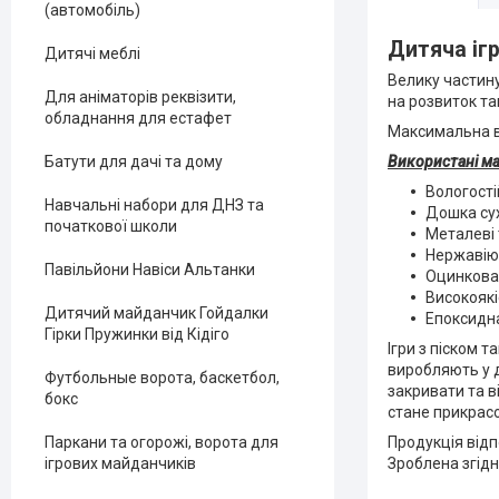
(автомобіль)
Дитяча іг
Дитячі меблі
Велику частину
Для аніматорів реквізити,
на розвиток та
обладнання для естафет
Максимальна ва
Використані ма
Батути для дачі та дому
Вологості
Навчальні набори для ДНЗ та
Дошка сух
початкової школи
Металеві 
Нержавію
Павільйони Навіси Альтанки
Оцинкован
Високоякі
Дитячий майданчик Гойдалки
Епоксидна
Гірки Пружинки від Кідіго
Ігри з піском 
виробляють у д
Футбольные ворота, баскетбол,
закривати та в
бокс
стане прикрас
Продукція від
Паркани та огорожі, ворота для
Зроблена згідн
ігрових майданчиків