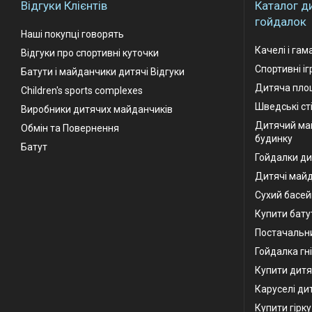
Відгуки Клієнтів
Каталог д
гойдалок
Наші покупці говорять
Качелі і гам
Відгуки про спортивні куточки
Спортивні і
Батути і майданчики дитячі Відгуки
Дитяча площ
Children's sports complexes
Шведські ст
Виробники дитячих майданчиків
Дитячий ма
Обмін та Повернення
будинку
Батут
Гойдалки ди
Дитячі май
Сухий басей
Купити бату
Постачальни
Гойдалка гн
Купити дитя
Каруселі ди
Купити гірк