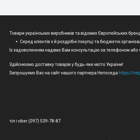
Товари українських виробників та відомих Європейських брен
Серед клієнтів є й роздрібні покупці та бюджетні організа
Із задоволенням надамо Вам консультацію за телефоном або v
Здійснюємо доставку товарів у будь-яке місто України!
Запрошуємо Вас на сайт нашого партнера Непоседа
https://n
тіл і viber (097) 539-78-87