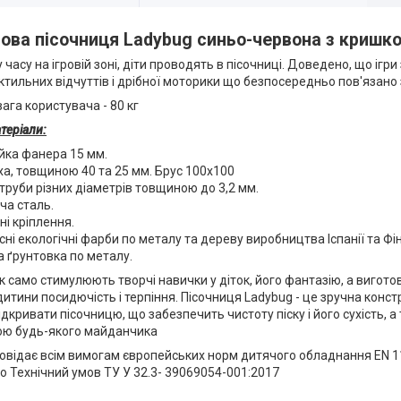
рова пісочниця Ladybug синьо-червона з кришк
 часу на ігровій зоні, діти проводять в пісочниці. Доведено, що ігр
ктильних відчуттів і дрібної моторики що безпосередньо пов'язано
га користувача - 80 кг
теріали:
йка фанера 15 мм.
а, товщиною 40 та 25 мм. Брус 100х100
труби різних діаметрів товщиною до 3,2 мм.
ча сталь.
і кріплення.
сні екологічні фарби по металу та дереву виробництва Іспанії та Фін
 ґрунтовка по металу.
так само стимулюють творчі навички у діток, його фантазію, а вигот
итини посидючість і терпіння. Пісочниця Ladybug - це зручна конст
ідкривати пісочницю, що забезпечить чистоту піску і його сухість,
ою будь-якого майданчика
повідає всім вимогам європейських норм дитячого обладнання EN 
о Технічний умов ТУ У 32.3- 39069054-001:2017