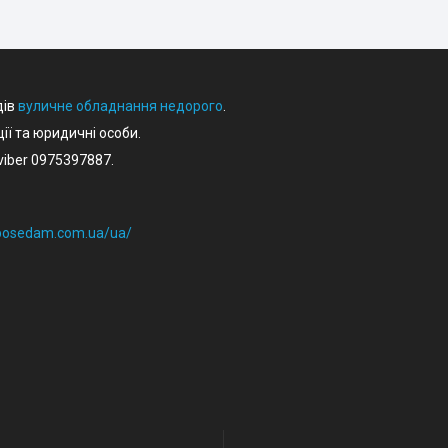
дів
вуличне обладнання недорого
.
ції та юридичні особи.
iber 0975397887.
eposedam.com.ua/ua/