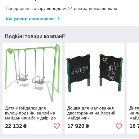
Повернення товару впродовж 14 днів за домовленістю
Всі умови повернення
Подібні товари компанії
Дитячі гойдалки для
Дошка для малювання
Дитя
вулиці подвійні великі на
двостороння на ігровий
на л
майданчик або у двір, до
майданчик
май
120кг
22 132
17 920
18 
₴
₴