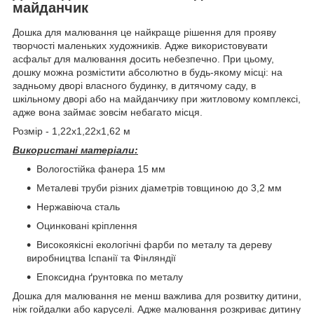
майданчик
Дошка для малювання це найкраще рішення для прояву
творчості маленьких художників. Адже використовувати
асфальт для малювання досить небезпечно. При цьому,
дошку можна розмістити абсолютно в будь-якому місці: на
задньому дворі власного будинку, в дитячому саду, в
шкільному дворі або на майданчику при житловому комплексі,
адже вона займає зовсім небагато місця.
Розмір - 1,22х1,22х1,62 м
Використані матеріали:
Вологостійка фанера 15 мм
Металеві труби різних діаметрів товщиною до 3,2 мм
Нержавіюча сталь
Оцинковані кріплення
Високоякісні екологічні фарби по металу та дереву
виробництва Іспанії та Фінляндії
Епоксидна ґрунтовка по металу
Дошка для малювання не менш важлива для розвитку дитини,
ніж гойдалки або каруселі. Адже малювання розкриває дитину