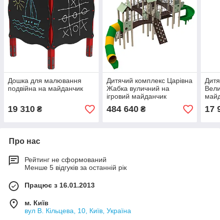
Дошка для малювання
Дитячий комплекс Царівна
Дитя
подвійна на майданчик
Жабка вуличний на
Вели
ігровий майданчик
майд
19 310
484 640
17 
₴
₴
Про нас
Рейтинг не сформований
Менше 5 відгуків за останній рік
Працює з 16.01.2013
м. Київ
вул В. Кільцева, 10, Київ, Україна