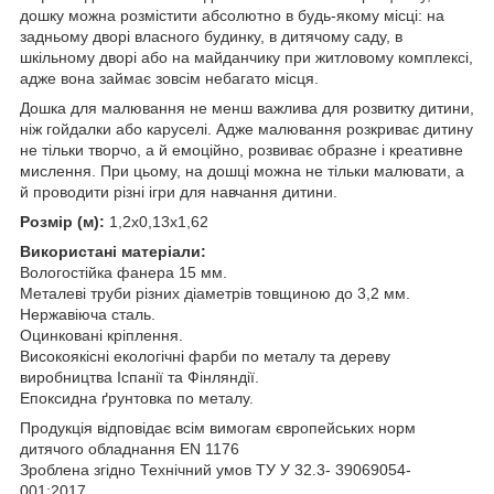
дошку можна розмістити абсолютно в будь-якому місці: на
задньому дворі власного будинку, в дитячому саду, в
шкільному дворі або на майданчику при житловому комплексі,
адже вона займає зовсім небагато місця.
Дошка для малювання не менш важлива для розвитку дитини,
ніж гойдалки або каруселі. Адже малювання розкриває дитину
не тільки творчо, а й емоційно, розвиває образне і креативне
мислення. При цьому, на дошці можна не тільки малювати, а
й проводити різні ігри для навчання дитини.
Розмір (м):
1,2х0,13х1,62
Використані матеріали:
Вологостійка фанера 15 мм.
Металеві труби різних діаметрів товщиною до 3,2 мм.
Нержавіюча сталь.
Оцинковані кріплення.
Високоякісні екологічні фарби по металу та дереву
виробництва Іспанії та Фінляндії.
Епоксидна ґрунтовка по металу.
Продукція відповідає всім вимогам європейських норм
дитячого обладнання EN 1176
Зроблена згідно Технічний умов ТУ У 32.3- 39069054-
001:2017