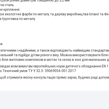
труби різних діаметрів товщиною до 3,2 мм
ча сталь
і кріплення
сні екологічні фарби по металу та дереву виробництва Іспанії та Фі
 ґрунтовка по металу
на
езпечними і надійними, а також відповідають найвищим стандартам
альний та підійде дітям різного віку. Можна використовувати біля
ж біля житлових комплексів в містах та селах в зоні для маленьких ді
повідає всім вимогам європейських норм дитячого обладнання EN 
о Технічний умов ТУ У 32.3- 39069054-001:2017
щоб отримати якісну консультацію прямо зараз, будемо раді допом