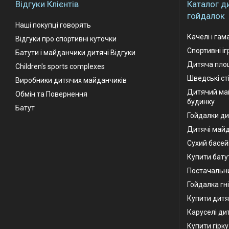
Відгуки Клієнтів
Каталог д
гойдалок
Наші покупці говорять
Качелі і гам
Відгуки про спортивні куточки
Спортивні і
Батути і майданчики дитячі Відгуки
Дитяча площ
Children's sports complexes
Шведські ст
Виробники дитячих майданчиків
Дитячий ма
Обмін та Повернення
будинку
Батут
Гойдалки ди
Дитячі май
Сухий басей
Купити бату
Постачальни
Гойдалка гн
Купити дитя
Каруселі ди
Купити гірк