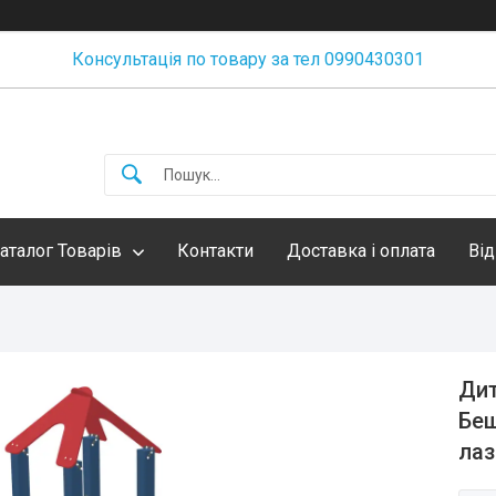
Консультація по товару за тел 0990430301
аталог Товарів
Контакти
Доставка і оплата
Від
Дит
Беш
ла