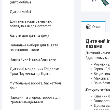
(автомобіль)
Дитячі меблі
Для аніматорів реквізити,
обладнання для естафет
Опис
Батути для дачі та дому
Дитячий і
Навчальні набори для ДНЗ та
лазами
початкової школи
Дитячий компле
будь-якому мал
Павільйони Навіси Альтанки
Розмір - 2
Горка - 0
Дитячий майданчик Гойдалки
Вік дитини
Гірки Пружинки від Кідіго
Максималь
Зона безп
Футбольные ворота, баскетбол,
бокс
Використані ма
Клеєний 
Паркани та огорожі, ворота для
Вологості
ігрових майданчиків
Дошка су