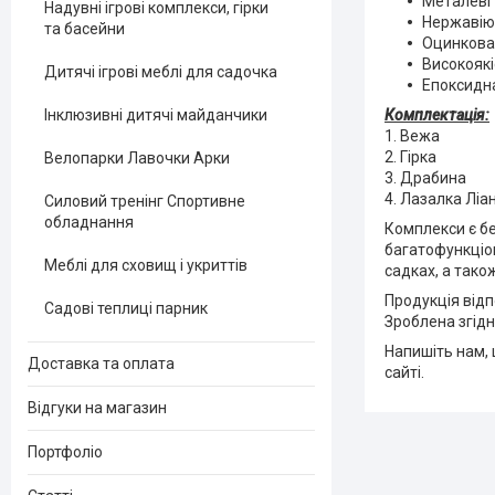
Металеві 
Надувні ігрові комплекси, гірки
Нержавію
та басейни
Оцинкован
Високоякі
Дитячі ігрові меблі для садочка
Епоксидна
Комплектація:
Інклюзивні дитячі майданчики
1. Вежа
2. Гірка
Велопарки Лавочки Арки
3. Драбина
4. Лазалка Ліа
Силовий тренінг Спортивне
обладнання
Комплекси є б
багатофункціон
Меблі для сховищ і укриттів
садках, а тако
Продукція від
Садові теплиці парник
Зроблена згідн
Напишіть нам, 
Доставка та оплата
сайті.
Відгуки на магазин
Портфоліо