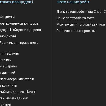
итячих площадок і
Фото наших робіт
Деякі готові роботи від Спорт 
аки дитячі
Наше портфоліо та фото
грові комплекси для дома
Монтаж дитячого майданчика
адка і гойдалки з дерева
Реализованные проекты
інки дитячі
йданчик для приватного
тячі вуличні
данчики
н з шарами
т дитячий
к геймерських столів
іздо купити
чий майданчик в Києві
тячі на майданчик
у дитячу