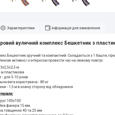
Характеристики
Інформація для замовлення
гровий вуличний комплекс Бешкетник з пласти
кс Бешкетник зручний та компактний. Складається з 1 башти, гірки
юкові активно і з інтересом провести час на свіжому повітрі.
,3х2,5х2,5 м
,9 м пластикова
 - для 3-10 років
на вага користувача - 80 кг
еки - 1,5 м в кожну сторону від обладнання
теріали:
брус 100х100
йка фанера 15 мм
ха товщиною 40 та 25 мм