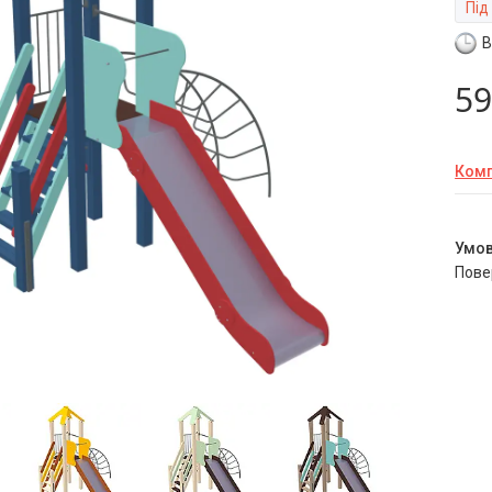
Під
В
59
Комп
пов