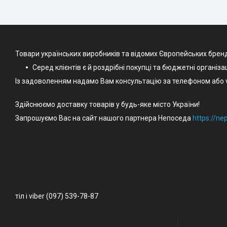
Товари українських виробників та відомих Європейських брен
Серед клієнтів є й роздрібні покупці та бюджетні організа
Із задоволенням надамо Вам консультацію за телефоном або v
Здійснюємо доставку товарів у будь-яке місто України!
Запрошуємо Вас на сайт нашого партнера Непоседа
https://n
тіл і viber (097) 539-78-87