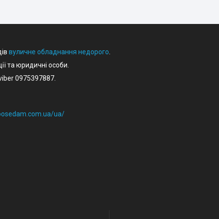
дів
вуличне обладнання недорого
.
ції та юридичні особи.
iber 0975397887.
eposedam.com.ua/ua/