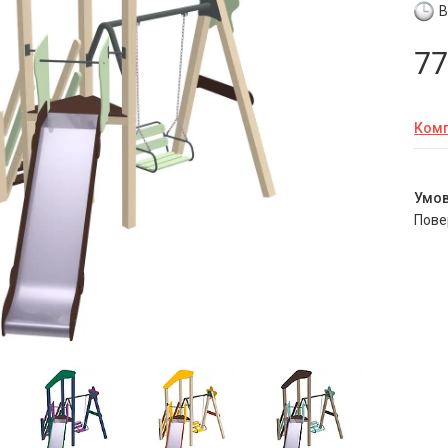
В
77
Комп
пов