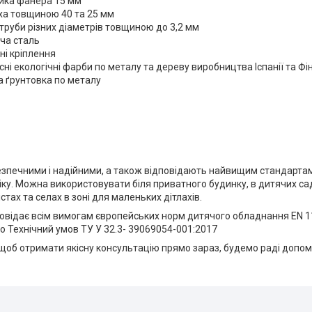
йка фанера 15 мм
ха товщиною 40 та 25 мм
труби різних діаметрів товщиною до 3,2 мм
ча сталь
і кріплення
сні екологічні фарби по металу та дереву виробництва Іспанії та Фі
 ґрунтовка по металу
зпечними і надійними, а також відповідають найвищим стандартам 
віку. Можна використовувати біля приватного будинку, в дитячих са
стах та селах в зоні для маленьких дітлахів.
повідає всім вимогам європейських норм дитячого обладнання EN 
о Технічний умов ТУ У 32.3- 39069054-001:2017
щоб отримати якісну консультацію прямо зараз, будемо раді допом