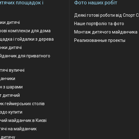
итячих площадок і
Фото наших робіт
Деякі готові роботи від Спорт 
аки дитячі
Наше портфоліо та фото
грові комплекси для дома
Монтаж дитячого майданчика
адка і гойдалки з дерева
Реализованные проекты
інки дитячі
йданчик для приватного
тячі вуличні
данчики
н з шарами
т дитячий
к геймерських столів
іздо купити
чий майданчик в Києві
тячі на майданчик
у дитячу