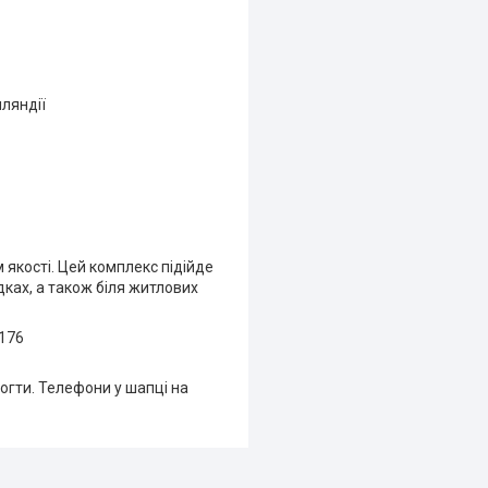
нляндії
якості. Цей комплекс підійде
дках, а також біля житлових
1176
огти. Телефони у шапці на