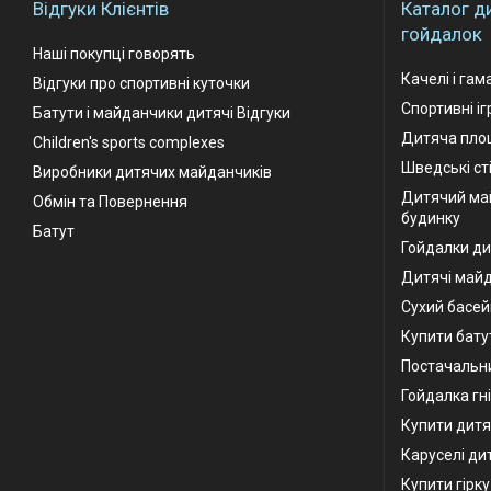
Відгуки Клієнтів
Каталог д
гойдалок
Наші покупці говорять
Качелі і гам
Відгуки про спортивні куточки
Спортивні і
Батути і майданчики дитячі Відгуки
Дитяча площ
Children's sports complexes
Шведські ст
Виробники дитячих майданчиків
Дитячий ма
Обмін та Повернення
будинку
Батут
Гойдалки ди
Дитячі май
Сухий басей
Купити бату
Постачальни
Гойдалка гн
Купити дитя
Каруселі ди
Купити гірк