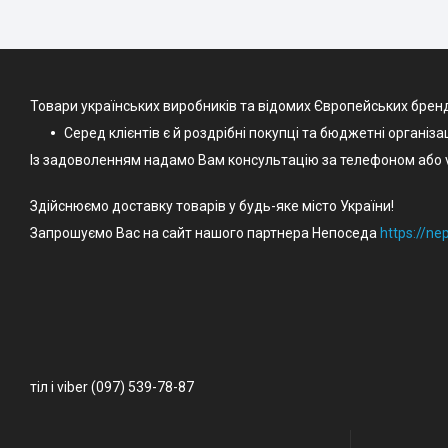
Товари українських виробників та відомих Європейських брен
Серед клієнтів є й роздрібні покупці та бюджетні організа
Із задоволенням надамо Вам консультацію за телефоном або v
Здійснюємо доставку товарів у будь-яке місто України!
Запрошуємо Вас на сайт нашого партнера Непоседа
https://n
тіл і viber (097) 539-78-87