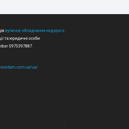
дів
вуличне обладнання недорого
.
ції та юридичні особи.
iber 0975397887.
eposedam.com.ua/ua/