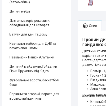
(автомобіль)
Дитячі меблі
Для аніматорів реквізити,
обладнання для естафет
Опис
Батути для дачі та дому
Ігровий д
Навчальні набори для ДНЗ та
гойдалко
початкової школи
Дитячий компл
варіант так як
Павільйони Навіси Альтанки
Нестандартніст
дахом, гірка з
Дитячий майданчик Гойдалки
Розмір - 4
Гірки Пружинки від Кідіго
Горка - 1
Вік дитини
Футбольные ворота, баскетбол,
Максималь
бокс
Зона безп
Паркани та огорожі, ворота для
Використані ма
ігрових майданчиків
Клеєний 