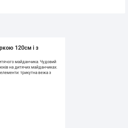
ркою 120см і з
дитячого майданчика. Чудовий
люків на дитячих майданчиках.
 елементи: трикутна вежа з