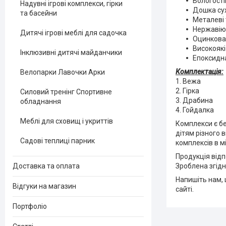
Вологості
Надувні ігрові комплекси, гірки
Дошка су
та басейни
Металеві 
Нержавію
Дитячі ігрові меблі для садочка
Оцинкован
Високоякі
Інклюзивні дитячі майданчики
Епоксидна
Комплектація:
Велопарки Лавочки Арки
1. Вежа
2. Гірка
Силовий тренінг Спортивне
3. Драбина
обладнання
4. Гойдалка
Меблі для сховищ і укриттів
Комплекси є бе
дітям різного 
Садові теплиці парник
комплексів в мі
Продукція від
Зроблена згідн
Доставка та оплата
Напишіть нам, 
Відгуки на магазин
сайті.
Портфоліо