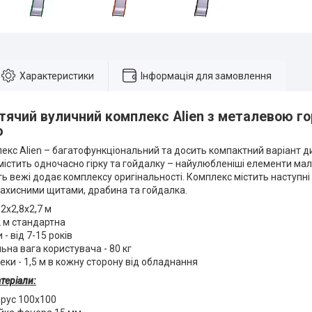
Характеристики
Інформація для замовлення
итячий вуличний комплекс Alien з металевою го
ю
екс Alien – багатофункціональний та досить компактний варіант 
 містить одночасно гірку та гойдалку – найулюбленіші елементи ма
ь вежі додає комплексу оригінальності. Комплекс містить наступні
 захисними щитами, драбина та гойдалка.
,2х2,8х2,7 м
,2 м стандартна
 - від 7-15 років
на вага користувача - 80 кг
еки - 1,5 м в кожну сторону від обладнання
теріали:
брус 100х100