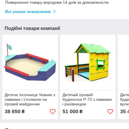
Повернення товару впродовж 14 днів за домовленістю
Всі умови повернення
Подібні товари компанії
Дитяча пісочниця Човник з
Дитячий ігровий
Дитя
лавками і столиком на
будиночок P-73 з лавками
буди
ігровий майданчик
і рахівницею
вули
38 650
51 000
35 
₴
₴