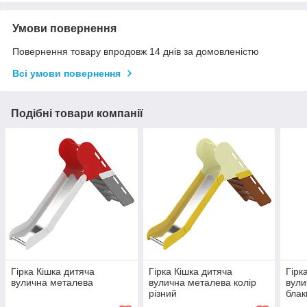
Умови повернення
Повернення товару впродовж 14 днів за домовленістю
Всі умови повернення
Подібні товари компанії
Гірка Кішка дитяча
Гірка Кішка дитяча
Гірк
вулична металева
вулична металева колір
вули
різний
блак