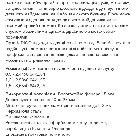
розвиває вестибулярний апарат, координацію рухів, моторику,
зміцнює м'язи. Такий виріб ідеально підходить для вуличного
дитячого майданчика, дачі або заміського будинку. Гірка може
слугувати як доповнення до дитячого майданчика чи як
окремий ігровий елемент. Класична дитяча гірка з металевим
спуском з захисними щитами, драбиною з металевими
поручнями.
Гірки KIDIGO підходять для діток різного віку. Вони безпечні та
надійні: усі елементи виготовлені зі стійкого матеріалу, а
професійне зварювання швів цілком і повністю виключає
можливість отримання травм.
Розмір (м):
Змінюється в залежності від висоти спуску:
0,9 - 2,44х0,64х1,64
1,2 - 2,98х0,64х1,95
1,5 - 3,65х0,64х2,25
Використані матеріали:
Вологостійка фанера 15 мм.
Дошка суха товщиною 40 та 25 мм.
Металеві труби різних діаметрів товщиною до 3,2 мм.
Нержавіюча сталь.
Оцинковані кріплення.
Високоякісні екологічні фарби по металу та дереву
виробництва Іспанії та Фінляндії.
Епоксидна ґрунтовка по металу.