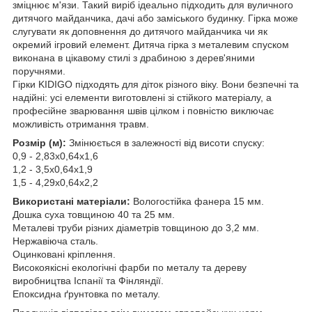
зміцнює м'язи. Такий виріб ідеально підходить для вуличного
дитячого майданчика, дачі або заміського будинку. Гірка може
слугувати як доповнення до дитячого майданчика чи як
окремий ігровий елемент. Дитяча гірка з металевим спуском
виконана в цікавому стилі з драбиною з дерев'яними
поручнями.
Гірки KIDIGO підходять для діток різного віку. Вони безпечні та
надійні: усі елементи виготовлені зі стійкого матеріалу, а
професійне зварювання швів цілком і повністю виключає
можливість отримання травм.
Розмір (м):
Змінюється в залежності від висоти спуску:
0,9 - 2,83х0,64х1,6
1,2 - 3,5х0,64х1,9
1,5 - 4,29х0,64х2,2
Використані матеріали:
Вологостійка фанера 15 мм.
Дошка суха товщиною 40 та 25 мм.
Металеві труби різних діаметрів товщиною до 3,2 мм.
Нержавіюча сталь.
Оцинковані кріплення.
Високоякісні екологічні фарби по металу та дереву
виробництва Іспанії та Фінляндії.
Епоксидна ґрунтовка по металу.