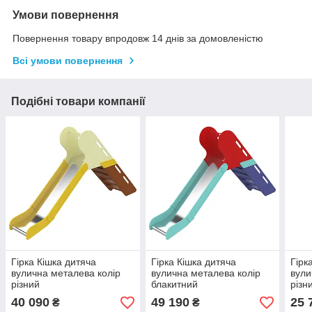
Умови повернення
Повернення товару впродовж 14 днів за домовленістю
Всі умови повернення
Подібні товари компанії
Гірка Кішка дитяча
Гірка Кішка дитяча
Гірк
вулична металева колір
вулична металева колір
вули
різний
блакитний
різн
40 090
49 190
25 
₴
₴