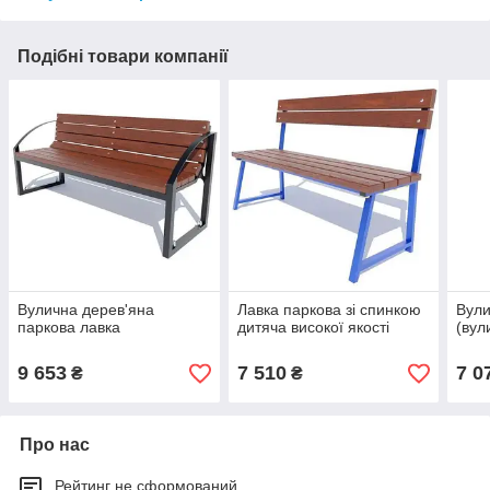
Подібні товари компанії
Вулична дерев'яна
Лавка паркова зі спинкою
Вули
паркова лавка
дитяча високої якості
(вул
9 653
7 510
7 0
₴
₴
Про нас
Рейтинг не сформований