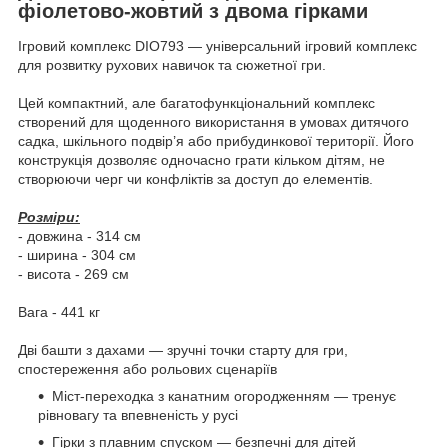
фіолетово-жовтий з двома гірками
Ігровий комплекс DIO793 — універсальний ігровий комплекс
для розвитку рухових навичок та сюжетної гри.
Цей компактний, але багатофункціональний комплекс
створений для щоденного використання в умовах дитячого
садка, шкільного подвір’я або прибудинкової території. Його
конструкція дозволяє одночасно грати кільком дітям, не
створюючи черг чи конфліктів за доступ до елементів.
Розміри:
- довжина - 314 см
- ширина - 304 см
- висота - 269 см
Вага - 441 кг
Дві башти з дахами — зручні точки старту для гри,
спостереження або рольових сценаріїв
Міст-переходка з канатним огородженням — тренує
рівновагу та впевненість у русі
Гірки з плавним спуском — безпечні для дітей