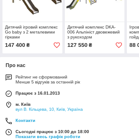
Дитячий ігровий комплекс
Дитячий комплекс DKA-
Ігро
Go baby з 2 металевими
006 Альпініст двовежевий
комп
гірками
з рукоходом
гойд
147 400
127 550
88 
₴
₴
Про нас
Рейтинг не сформований
Менше 5 відгуків за останній рік
Працює з 16.01.2013
м. Київ
вул В. Кільцева, 10, Київ, Україна
Контакти
Сьогодні працює з 10:00 до 18:00
Показати весь графік роботи