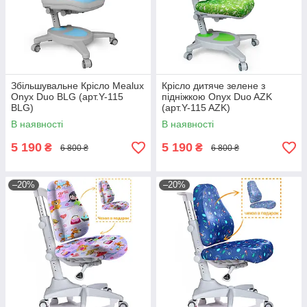
Збільшувальне Крісло Mealux
Крісло дитяче зелене з
Onyx Duo BLG (арт.Y-115
підніжкою Onyx Duo AZK
BLG)
(арт.Y-115 AZK)
В наявності
В наявності
5 190
5 190
₴
₴
6 800 ₴
6 800 ₴
–20%
–20%