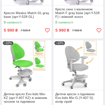
Крісло синє з малюнком
Кресло Mealux Match GL gray
Match F gray base (арт.Y-528
base (арт.Y-528 GL)
F) і знімний чохол
В наявності
В наявності
5 990
5 990
₴
₴
7 500 ₴
7 500 ₴
–10%
–10%
Дитяче крісло Evo-kids Mio-
Дитяче крісло з підніжкою
KZ (арт.Y-407 KZ) зі знімним
Evo-kids Mio G (Y-407 G)
чохлом та підніжкою
колір сірий