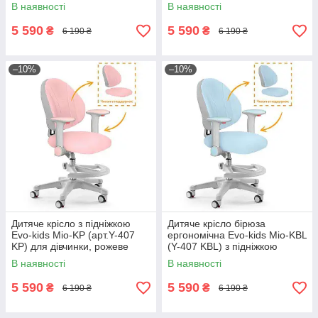
В наявності
В наявності
5 590
5 590
₴
₴
6 190 ₴
6 190 ₴
–10%
–10%
Дитяче крісло з підніжкою
Дитяче крісло бірюза
Evo-kids Mio-KP (арт.Y-407
ергономічна Evo-kids Mio-KBL
KP) для дівчинки, рожеве
(Y-407 KBL) з підніжкою
В наявності
В наявності
5 590
5 590
₴
₴
6 190 ₴
6 190 ₴