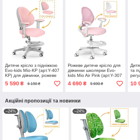
Дитяче крісло з підніжкою
Рожеве дитяче крісло для
Дитя
Evo-kids Mio-KP (арт.Y-407
дівчинки школярки Evo-
та п
KP) для дівчинки, рожеве
kids Mio Air Pink (арт.Y-307
регу
KP) з підлокітниками
сіро
5 590
4 690
10 
₴
₴
6 190 ₴
5 690 ₴
Акційні пропозиції та новинки
–24%
–24%