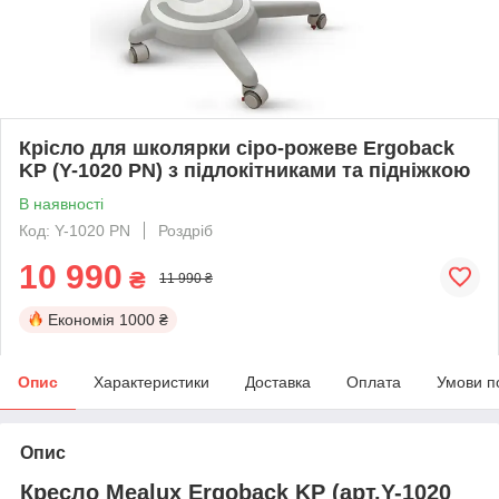
Крісло для школярки сіро-рожеве Ergoback
KP (Y-1020 PN) з підлокітниками та підніжкою
В наявності
Код: Y-1020 PN
Роздріб
10 990
₴
11 990 ₴
Економія
1000 ₴
Опис
Характеристики
Доставка
Оплата
Умови п
Опис
Кресло Mealux Ergoback KP (арт.Y-1020