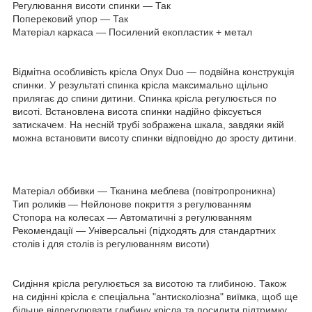
Регулювання висоти спинки — Так
Поперековий упор — Так
Матеріал каркаса — Посилений екопластик + метал
Відмітна особливість крісла Onyx Duo — подвійна конструкція
спинки. У результаті спинка крісла максимально щільно
прилягає до спини дитини. Спинка крісла регулюється по
висоті. Встановлена висота спинки надійно фіксується
затискачем. На несній трубі зображена шкала, завдяки якій
можна встановити висоту спинки відповідно до зросту дитини.
Матеріал оббивки — Тканина меблева (повітропроникна)
Тип роликів — Нейлонове покриття з регулюванням
Стопора на колесах — Автоматичні з регулюванням
Рекомендації — Універсальні (підходять для стандартних
столів і для столів із регулюванням висоти)
Сидіння крісла регулюється за висотою та глибиною. Також
на сидінні крісла є спеціальна "антисколіозна" виїмка, щоб ще
більше відрегулювати глибину крісла та посилити підтримку