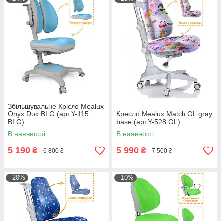
Збільшувальне Крісло Mealux
Onyx Duo BLG (арт.Y-115
Кресло Mealux Match GL gray
BLG)
base (арт.Y-528 GL)
В наявності
В наявності
5 190
5 990
₴
₴
6 800 ₴
7 500 ₴
–20%
–10%