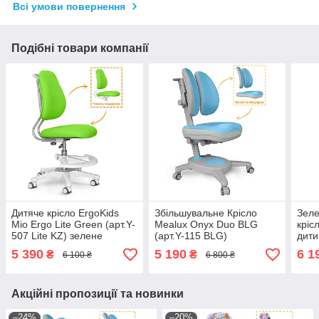
Всі умови повернення
Подібні товари компанії
Дитяче крісло ErgoKids
Збільшувальне Крісло
Зеле
Mio Ergo Lite Green (арт.Y-
Mealux Onyx Duo BLG
кріс
507 Lite KZ) зелене
(арт.Y-115 BLG)
дити
Duo 
5 390
5 190
6 1
₴
₴
6 100 ₴
6 800 ₴
Акційні пропозиції та новинки
–24%
–20%