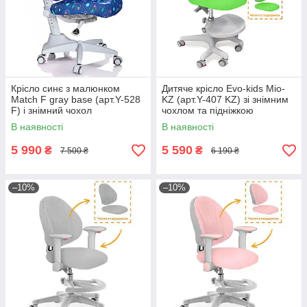
Крісло синє з малюнком
Дитяче крісло Evo-kids Mio-
Match F gray base (арт.Y-528
KZ (арт.Y-407 KZ) зі знімним
F) і знімний чохол
чохлом та підніжкою
В наявності
В наявності
5 990
5 590
₴
₴
7 500 ₴
6 190 ₴
–10%
–10%