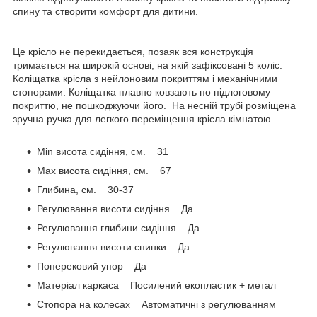
спину та створити комфорт для дитини.
Це крісло не перекидається, позаяк вся конструкція
тримається на широкій основі, на якій зафіксовані 5 коліс.
Коліщатка крісла з нейлоновим покриттям і механічними
стопорами. Коліщатка плавно ковзають по підлоговому
покриттю, не пошкоджуючи його. На несній трубі розміщена
зручна ручка для легкого переміщення крісла кімнатою.
Min висота сидіння, см. 31
Max висота сидіння, см. 67
Глибина, см. 30-37
Регулювання висоти сидіння Да
Регулювання глибини сидіння Да
Регулювання висоти спинки Да
Поперековий упор Да
Матеріал каркаса Посилений екопластик + метал
Стопора на колесах Автоматичні з регулюванням