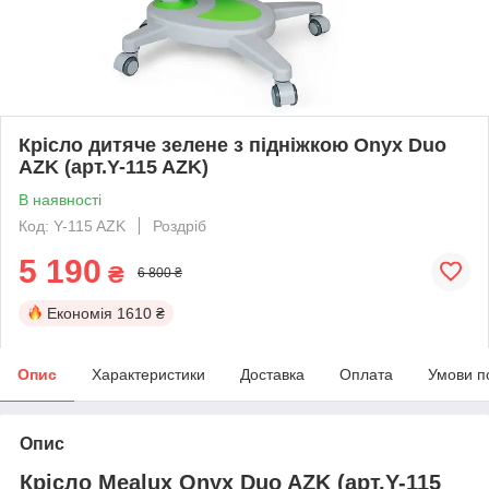
Крісло дитяче зелене з підніжкою Onyx Duo
AZK (арт.Y-115 AZK)
В наявності
Код: Y-115 AZK
Роздріб
5 190
₴
6 800 ₴
Економія
1610 ₴
Опис
Характеристики
Доставка
Оплата
Умови п
Опис
Крісло Mealux Onyx Duo AZK (арт.Y-115