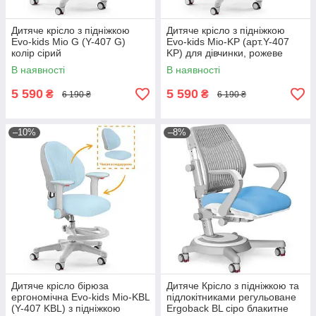
Дитяче крісло з підніжкою
Дитяче крісло з підніжкою
Evo-kids Mio G (Y-407 G)
Evo-kids Mio-KP (арт.Y-407
колір сірий
KP) для дівчинки, рожеве
В наявності
В наявності
5 590
5 590
₴
₴
6 190 ₴
6 190 ₴
–10%
–8%
Дитяче крісло бірюза
Дитяче Крісло з підніжкою та
ергономічна Evo-kids Mio-KBL
підлокітниками регульоване
(Y-407 KBL) з підніжкою
Ergoback BL сіро блакитне