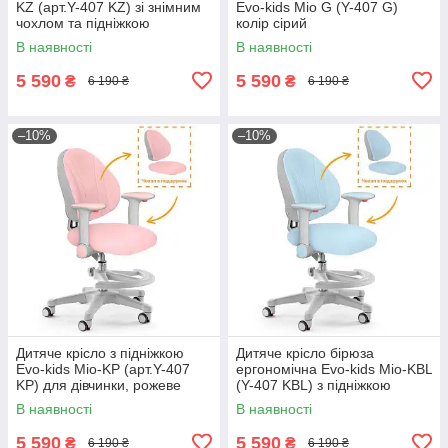
KZ (арт.Y-407 KZ) зі знімним
Evo-kids Mio G (Y-407 G)
чохлом та підніжкою
колір сірий
В наявності
В наявності
5 590
5 590
₴
₴
6 190 ₴
6 190 ₴
–10%
–10%
Дитяче крісло з підніжкою
Дитяче крісло бірюза
Evo-kids Mio-KP (арт.Y-407
ергономічна Evo-kids Mio-KBL
KP) для дівчинки, рожеве
(Y-407 KBL) з підніжкою
В наявності
В наявності
5 590
5 590
₴
₴
6 190 ₴
6 190 ₴