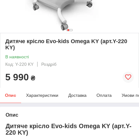
Дитяче крісло Evo-kids Omega KY (арт.Y-220
KY)
В наявності
Код: Y-220 KY
Роздріб
5 990
₴
Опис
Характеристики
Доставка
Оплата
Умови п
Опис
Дитяче крісло Evo-kids Omega KY (арт.Y-
220 KY)