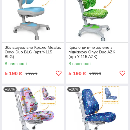
Збільшувальне Крісло Mealux
Крісло дитяче зелене з
Onyx Duo BLG (арт.Y-115
підніжкою Onyx Duo AZK
BLG)
(арт.Y-115 AZK)
В наявності
В наявності
5 190
5 190
₴
₴
6 800 ₴
6 800 ₴
–20%
–20%