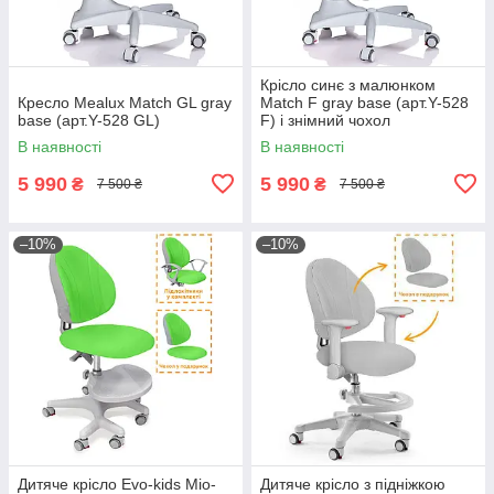
Крісло синє з малюнком
Кресло Mealux Match GL gray
Match F gray base (арт.Y-528
base (арт.Y-528 GL)
F) і знімний чохол
В наявності
В наявності
5 990
5 990
₴
₴
7 500 ₴
7 500 ₴
–10%
–10%
Дитяче крісло Evo-kids Mio-
Дитяче крісло з підніжкою