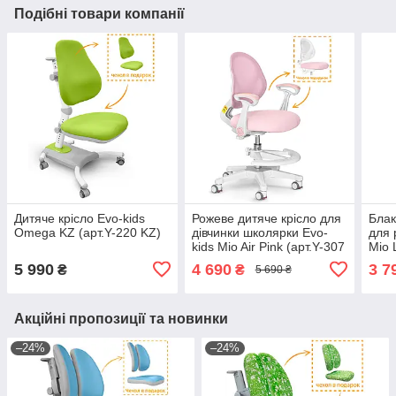
Подібні товари компанії
Дитяче крісло Evo-kids
Рожеве дитяче крісло для
Блак
Omega KZ (арт.Y-220 KZ)
дівчинки школярки Evo-
для 
kids Mio Air Pink (арт.Y-307
Mio 
KP) з підлокітниками
KBL)
5 990
4 690
3 7
₴
₴
5 690 ₴
Акційні пропозиції та новинки
–24%
–24%