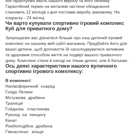
Ми гарантуємо якість нашого виробу та його безпеку.
Гарантійний термін на металеві частини обладнання
становить 12 місяців з дня поставки виробу замовнику. На
покраску - 24 місяці.
Чи варто купувати спортивно ігровий комплекс
Куб для приватного дому?
Запрошуємо вас дізнатися більше про наш дитячий ігровий
комплекс на нашому веб-сайті магазина. Придбайте його для
вашої дитини, щоб допомогти їй насолоджуватися активним
та здоровим способом життя на подвірї вашого приватного
дому. Комплекс стане в нагоді не тільки дитині, але й батькам.
Ось деякі характеристики нашого вуличного
спортивно ігрового комплексу:
В комплекті:
Напівсферичний снаряд
Гніздо Лелеки
Мотузкова драбина
Трапеція
Гойдалка пластикова
Рукохід на ланцюгу
Канат
Ромбоподібна драбина
Гімнастичні кільця