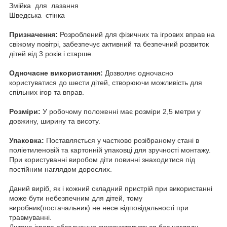
Змійка для лазання
Шведська стінка
Призначення:
Розроблений для фізичних та ігрових вправ на
свіжому повітрі, забезпечує активний та безпечний розвиток
дітей від 3 років і старше.
Одночасне використання:
Дозволяє одночасно
користуватися до шести дітей, створюючи можливість для
спільних ігор та вправ.
Розміри:
У робочому положенні має розміри 2,5 метри у
довжину, ширину та висоту.
Упаковка:
Поставляється у частково розібраному стані в
поліетиленовій та картонній упаковці для зручності монтажу.
При користуванні виробом діти повинні знаходитися під
постійним наглядом дорослих.
Даний виріб, як і кожний складний пристрій при використанні
може бути небезпечним для дітей, тому
виробник(постачальник) не несе відповідальності при
травмуванні.
Дитяче ігрове обладнання використовується без нагляду