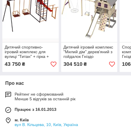
Дитячий спортивно-
Дитячий ігровий комплекс
Спор
ігровий комплекс для
"Милий дім" дерев'яний з
комп
вулиці "Титан" + гірка +
гойдалок Гніздо
Гніз
гойдалки (Сірий)
43 750
304 510
106
₴
₴
Про нас
Рейтинг не сформований
Менше 5 відгуків за останній рік
Працює з 16.01.2013
м. Київ
вул В. Кільцева, 10, Київ, Україна