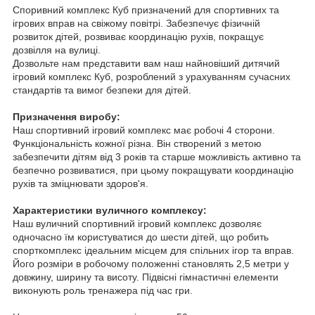
Споривний комплекс Куб призначений для спортивних та
ігрових вправ на свіжому повітрі. Забезпечує фізичній
розвиток дітей, розвиває координацію рухів, покращує
дозвілля на вулиці.
Дозвольте нам представити вам наш найновіший дитячий
ігровий комплекс Куб, розроблений з урахуванням сучасних
стандартів та вимог безпеки для дітей.
Призначення виробу:
Наш спортивний ігровий комплекс має робочі 4 сторони.
Функціональність кожної різна. Він створений з метою
забезпечити дітям від 3 років та старше можливість активно та
безпечно розвиватися, при цьому покращувати координацію
рухів та зміцнювати здоров'я.
Характеристики вуличного комплексу:
Наш вуличний спортивний ігровий комплекс дозволяє
одночасно їм користуватися до шести дітей, що робить
спорткомплекс ідеальним місцем для спільних ігор та вправ.
Його розміри в робочому положенні становлять 2,5 метри у
довжину, ширину та висоту. Підвісні гімнастичні елементи
виконують роль тренажера під час гри.