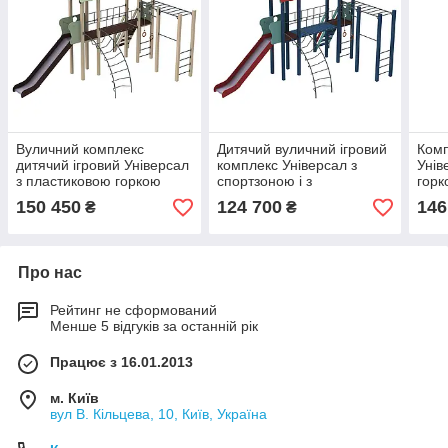
Вуличний комплекс
Дитячий вуличний ігровий
Комп
дитячий ігровий Універсал
комплекс Універсал з
Унів
з пластиковою горкою
спортзоною і з
горк
150см
пластиковою горкою 90см
вули
150 450
124 700
146
₴
₴
Про нас
Рейтинг не сформований
Менше 5 відгуків за останній рік
Працює з 16.01.2013
м. Київ
вул В. Кільцева, 10, Київ, Україна