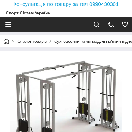
Консультація по товару за тел 0990430301
Спорт Сістем Україна
Каталог товарів
Сухі басейни, м'які модулі і м'який під