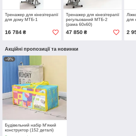
Тренажер для кінезітерапії
Тренажер для кінезітерапії
Ліжк
для дому МТБ-1
регульований МТБ-2
для 
(рама 60х60)
16 784
47 850
2 9
₴
₴
Акційні пропозиції та новинки
–9%
Будівельний набір М'який
конструктор (152 деталі)