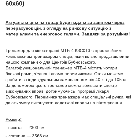
60х60)
Актуальна ціна на товар буде надана за запитом через
перерахунок цін, з огляду на ринкову ситуацію з
матеріалами та енергоносітелями. Завдяки за розуміння!
Тренажер для кінезітерапії МТБ-4 КЗС013 є професійним
комплексним тренажером спеціа, який вільно представлений
нашою компанією для Центрів Бубновського.
Багатофункціональний тренажер МТБ-4 містить чотири
блокові рами, з'єднані двома перемичками. Стеки можемо
зробити за індивідуальним замовленням від 40 кг і до 105 кг.
За допомогою цього тренажер можна збільшити спектр
виконуваних вправ, дотримуючись програмі лікаря
Бубновського. Перемичка тренажера має спеціальні ручки, які
дають змогу виконувати додаткові вправи на підтягування.
Розмір:
- висота — 2303 см
- довжина — 3568 см