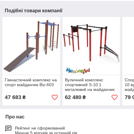
Подібні товари компанії
Гімнастичний комплекс на
Вуличний комплекс
Спор
спорт майданчик Biz-603
спортивний S-10.1
10 в
металевий на майданчик
май
47 683
62 480
79 
₴
₴
Про нас
Рейтинг не сформований
Менше 5 відгуків за останній рік