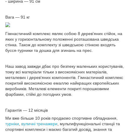
- ширина — 91 см
Вага — 91 кг
Гімнастичний комплекс являє собою 8 дерев'яних стійок, на
яких у горизонтальному положенні розташована шведська
стінка. Також до комплекту зі шведською стінкою входять
бусся-турники та дошка для згинань на прес.
Наш завод завжди дбає про безпеку маленьких користувачів,
тому всі матеріали тільки з високоякісних матеріалів,
металевих і дерев'яних компонентів. Гімнастичний комплекс
покритий високоякісною емаллю найкращих європейських
виробників. Металеві елементи покриті порошковими
фарбами, стійкі до погодних умов.
Гарантія — 12 місяців
Ми вже більше 10 років продаємо спортивне обладнання,
турніки
,
вуличні тренажери
, мультифункціональні станціі та
спортивні комплекси і маємо багатий досвід, знання та