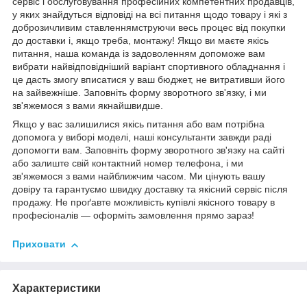
сервіс і обслуговування професійних компетентних продавців,
у яких знайдуться відповіді на всі питання щодо товару і які з
доброзичливим ставленнямструючи весь процес від покупки
до доставки і, якщо треба, монтажу! Якщо ви маєте якісь
питання, наша команда із задоволенням допоможе вам
вибрати найвідповідніший варіант спортивного обладнання і
це дасть змогу вписатися у ваш бюджет, не витративши його
на зайвежніше. Заповніть форму зворотного зв'язку, і ми
зв'яжемося з вами якнайшвидше.
Якщо у вас залишилися якісь питання або вам потрібна
допомога у виборі моделі, наші консультанти завжди раді
допомогти вам. Заповніть форму зворотного зв'язку на сайті
або залиште свій контактний номер телефона, і ми
зв'яжемося з вами найближчим часом. Ми цінують вашу
довіру та гарантуємо швидку доставку та якісний сервіс після
продажу. Не проґавте можливість купівлі якісного товару в
професіоналів — оформіть замовлення прямо зараз!
Приховати
Характеристики