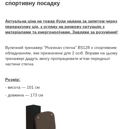
спортивну посадку
Актуальна ціна на товар буде надана за запитом через
перерахунку цін, з огляду на ринкову ситуацію з
матеріалами та енергоносічами. Завдяки за розуміння!
Вуличний тренажер "Розгинач стегна" BS128 є спортивним
обладнанням, яке призначене для 2 осіб. Вправи на цьому
тренажері дадуть змогу пропрацювати м'язи передньої
частини стегна.
Розмір:
- висота — 101 см
- довжина — 173 см