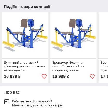
Подібні товари компанії
Вуличний спортивний
Тренажер "Розгинач
Трен
тренажер розгинач стегна
стегна" вуличний на
стег
на майданчик
спортмайданчик
пре
16 989
16 989
17 
₴
₴
Про нас
Рейтинг не сформований
Менше 5 відгуків за останній рік