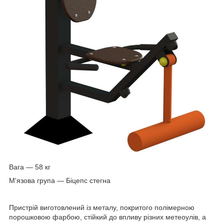
Вага — 58 кг
М'язова група — Біцепс стегна
Пристрій виготовлений із металу, покритого полімерною
порошковою фарбою, стійкий до впливу різних метеоулів, а