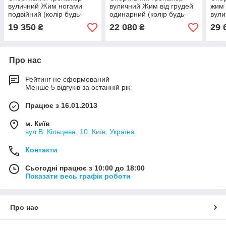
вуличний Жим ногами
вуличний Жим від грудей
жим 
подвійний (колір будь-
одинарний (колір будь-
вули
який) для занять на
який) для занять на
19 350
22 080
29 
₴
₴
майданчику
спортзалі
Про нас
Рейтинг не сформований
Менше 5 відгуків за останній рік
Працює з 16.01.2013
м. Київ
вул В. Кільцева, 10, Київ, Україна
Контакти
Сьогодні працює з 10:00 до 18:00
Показати весь графік роботи
Про нас