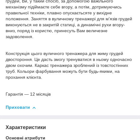
грудей, Ви, у такий спосіб, за допомогою важільного
механізму підіймаєте себе вгору, а потім, дотримуючись
правильної техніки, плавно опускаєтьсяте у вихідне
положення. Заняття в вуличному тренажері для м'язів грудей
виконуються не в закритій статиці, а динамічні рухи вгору-
вниз, поряд із користю, принесуть Вам величезне
задоволення.
Конструкція цього вуличного тренажера для жиму грудей
двостороння. Це дасть змогу тренуватися в ньому одночасно
двом охочим. Каркас тренажера зроблений із товстостінних
труб. Кольори фарбування можуть бути будь-якими, на
прохання клієнта.
Гарантія — 12 місяців
Приховати
Характеристики
Основні атрибути