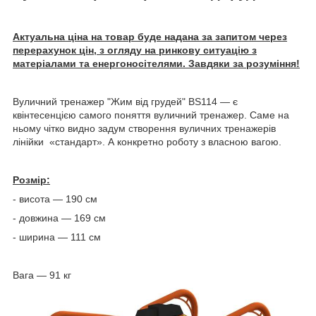
Актуальна ціна на товар буде надана за запитом через
перерахунок цін, з огляду на ринкову ситуацію з
матеріалами та енергоносітелями. Завдяки за розуміння!
Вуличний тренажер "Жим від грудей" BS114 — є
квінтесенцією самого поняття вуличний тренажер. Саме на
ньому чітко видно задум створення вуличних тренажерів
лінійки «стандарт». А конкретно роботу з власною вагою.
Розмір:
- висота — 190 см
- довжина — 169 см
- ширина — 111 см
Вага — 91 кг