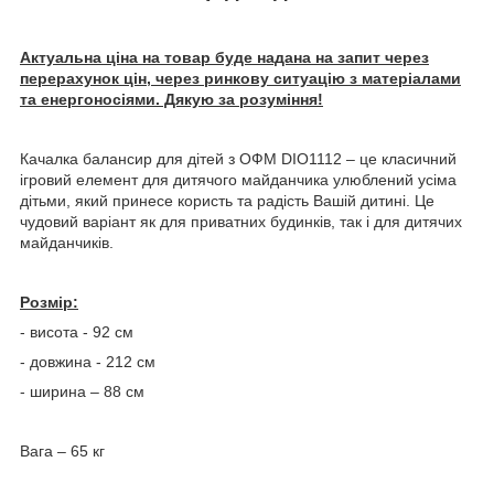
Актуальна ціна на товар буде надана на запит через
перерахунок цін, через ринкову ситуацію з матеріалами
та енергоносіями. Дякую за розуміння!
Качалка балансир для дітей з ОФМ DIO1112 – це класичний
ігровий елемент для дитячого майданчика улюблений усіма
дітьми, який принесе користь та радість Вашій дитині. Це
чудовий варіант як для приватних будинків, так і для дитячих
майданчиків.
Розмір:
- висота - 92 см
- довжина - 212 см
- ширина – 88 см
Вага – 65 кг