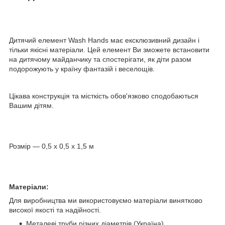
Дитячий елемент Wash Hands має ексклюзивний дизайн і
тільки якісні матеріали. Цей елемент Ви зможете встановити
на дитячому майданчику та спостерігати, як діти разом
подорожують у країну фантазій і веселощів.
Цікава конструкція та місткість обов'язково сподобаються
Вашим дітям.
Розмір — 0,5 х 0,5 х 1,5 м
Матеріали:
Для виробництва ми використовуємо матеріали винятково
високої якості та надійності.
Металеві труби різних діаметрів (Україна)