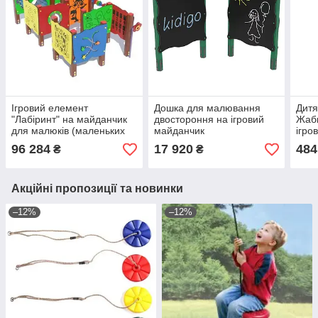
Ігровий елемент
Дошка для малювання
Дитя
"Лабіринт" на майданчик
двостороння на ігровий
Жабк
для малюків (маленьких
майданчик
ігро
дітей)
96 284
17 920
484
₴
₴
Акційні пропозиції та новинки
–12%
–12%