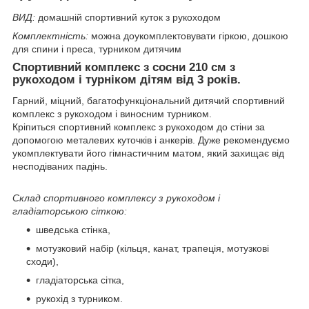
ВИД:
домашній спортивний куток з рукоходом
Комплектність:
можна доукомплектовувати гіркою, дошкою
для спини і преса, турником дитячим
Спортивний комплекс з сосни 210 см з
рукоходом і турніком дітям від 3 років.
Гарний, міцний, багатофункціональний дитячий спортивний
комплекс з рукоходом і виносним турником.
Кріпиться спортивний комплекс з рукоходом до стіни за
допомогою металевих куточків і анкерів. Дуже рекомендуємо
укомплектувати його гімнастичним матом, який захищає від
несподіваних падінь.
Склад спортивного комплексу з рукоходом і
гладіаторською сіткою:
шведська стінка,
мотузковий набір (кільця, канат, трапеція, мотузкові
сходи),
гладіаторська сітка,
рукохід з турником.