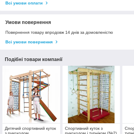
Всі умови оплати
Умови повернення
Повернення товару впродовж 14 днів за домовленістю
Всі умови повернення
Подібні товари компанії
Дитячий спортивний куток
Спортивний куток з
Спор
з рукоходом
рукоходом і турніком (№2)
турн