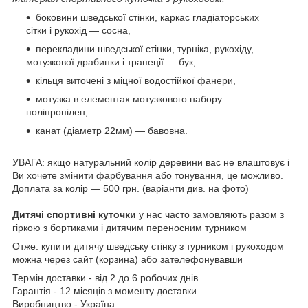
боковини шведської стінки, каркас гладіаторських
сітки і рукохід ― сосна,
перекладини шведської стінки, турніка, рукохіду,
мотузкової драбинки і трапеції ― бук,
кільця виточені з міцної водостійкої фанери,
мотузка в елементах мотузкового набору ―
поліпропілен,
канат (діаметр 22мм) ― бавовна.
УВАГА: якщо натуральний колір деревини вас не влаштовує і
Ви хочете змінити фарбування або тонування, це можливо.
Доплата за колір ― 500 грн. (варіанти див. на фото)
Дитячі спортивні куточки
у нас часто замовляють разом з
гіркою з бортиками і дитячим переносним турником
Отже: купити дитячу шведську стінку з турником і рукоходом
можна через сайт (корзина) або зателефонувавши
Термін доставки - від 2 до 6 робочих днів.
Гарантія - 12 місяців з моменту доставки.
Виробництво - Україна.