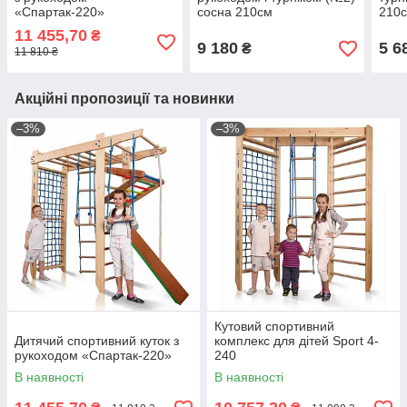
«Спартак-220»
сосна 210см
210
11 455,70
₴
9 180
5 6
₴
11 810 ₴
Акційні пропозиції та новинки
–3%
–3%
Кутовий спортивний
Дитячий спортивний куток з
комплекс для дітей Sport 4-
рукоходом «Спартак-220»
240
В наявності
В наявності