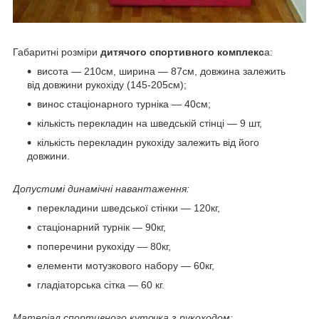
Габаритні розміри
дитячого спортивного комплекс
а:
висота ― 210см, ширина ― 87см, довжина залежить
від довжини рукохіду (145-205см);
винос стаціонарного турніка ― 40см;
кількість перекладин на шведській стінці ― 9 шт,
кількість перекладин рукохіду залежить від його
довжини.
Допустимі динамічні навантаження:
перекладини шведської стінки ― 120кг,
стаціонарний турнік ― 90кг,
поперечини рукохіду ― 80кг,
елементи мотузкового набору ― 60кг,
гладіаторська сітка ― 60 кг.
Матеріал спортивного куточка з рукоходом: