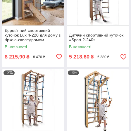
Дерев'яний спортивний
куточок Lux 4-220 для дому з
Дитячий спортивний куточок
гіркою-скеледромом
«Sport 2-240»
В наявності
В наявності
8 215,90
5 218,60
₴
₴
8 470 ₴
5 380 ₴
–3%
–3%