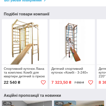
Всі умови повернення
Подібні товари компанії
Спортивний куточок Ліана
Дитячий спортивний
Дитя
та комплекс Комбі для
куточок «Комбі - 3-240»
куточ
квартири дитячий із гіркою
220"
22 540
7 323,50
8 3
₴
₴
7 550 ₴
Акційні пропозиції та новинки
–3%
–3%