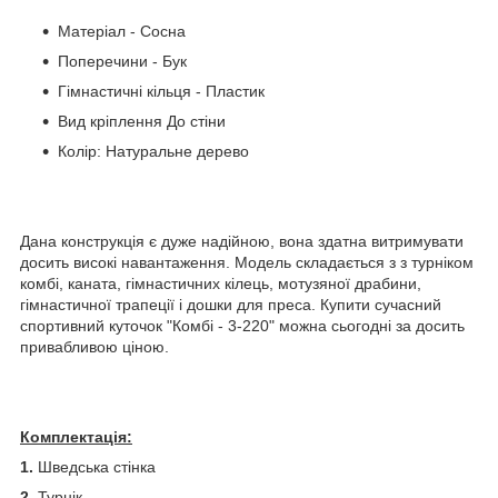
Матеріал - Сосна
Поперечини - Бук
Гімнастичні кільця - Пластик
Вид кріплення До стіни
Колір: Натуральне дерево
Дана конструкція є дуже надійною, вона здатна витримувати
досить високі навантаження. Модель складається з з турніком
комбі, каната, гімнастичних кілець, мотузяної драбини,
гімнастичної трапеції і дошки для преса. Купити сучасний
спортивний куточок "Комбі - 3-220" можна сьогодні за досить
привабливою ціною.
Комплектація:
1.
Шведська стінка
2.
Турнік