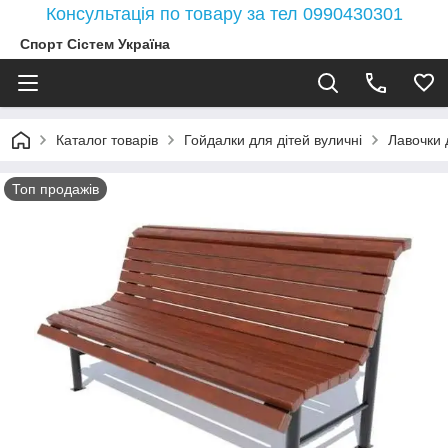
Консультація по товару за тел 0990430301
Спорт Сістем Україна
Каталог товарів
Гойдалки для дітей вуличні
Лавочки 
Топ продажів