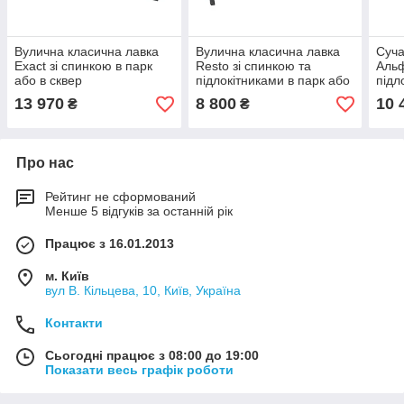
Вулична класична лавка
Вулична класична лавка
Суча
Exact зі спинкою в парк
Resto зі спинкою та
Альф
або в сквер
підлокітниками в парк або
підл
у сквер
у ск
13 970
8 800
10 
₴
₴
Про нас
Рейтинг не сформований
Менше 5 відгуків за останній рік
Працює з 16.01.2013
м. Київ
вул В. Кільцева, 10, Київ, Україна
Контакти
Сьогодні працює з 08:00 до 19:00
Показати весь графік роботи