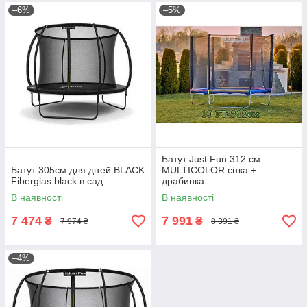
–6%
–5%
Батут Just Fun 312 см
Батут 305см для дітей BLACK
MULTICOLOR сітка +
Fiberglas black в сад
драбинка
В наявності
В наявності
7 474
7 991
₴
₴
7 974 ₴
8 391 ₴
–4%