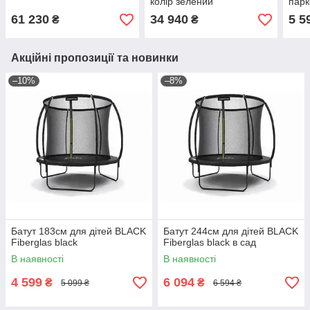
колір зелений
парк
61 230
34 940
5 5
₴
₴
Акційні пропозиції та новинки
–10%
–8%
Батут 183см для дітей BLACK
Батут 244см для дітей BLACK
Fiberglas black
Fiberglas black в сад
В наявності
В наявності
4 599
6 094
₴
₴
5 099 ₴
6 594 ₴