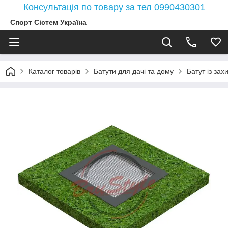
Консультація по товару за тел 0990430301
Спорт Сістем Україна
Каталог товарів
Батути для дачі та дому
Батут із зах