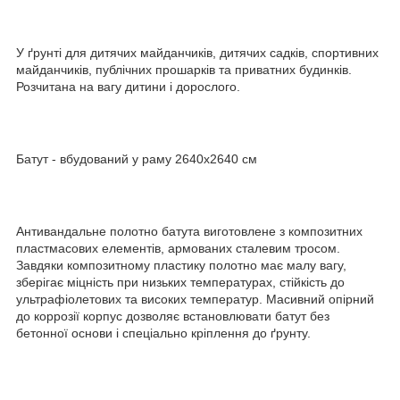
У ґрунті для дитячих майданчиків, дитячих садків, спортивних
майданчиків, публічних прошарків та приватних будинків.
Розчитана на вагу дитини і дорослого.
Батут - вбудований у раму 2640x2640 см
Антивандальне полотно батута виготовлене з композитних
пластмасових елементів, армованих сталевим тросом.
Завдяки композитному пластику полотно має малу вагу,
зберігає міцність при низьких температурах, стійкість до
ультрафіолетових та високих температур. Масивний опірний
до коррозії корпус дозволяє встановлювати батут без
бетонної основи і спеціально кріплення до ґрунту.