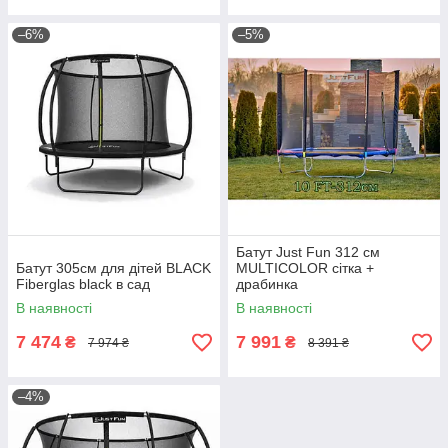
–6%
–5%
Батут Just Fun 312 см
Батут 305см для дітей BLACK
MULTICOLOR сітка +
Fiberglas black в сад
драбинка
В наявності
В наявності
7 474
7 991
₴
₴
7 974 ₴
8 391 ₴
–4%