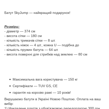
Батут SkyJump — найкращий подарунок!
Розміри:
- діаметр — 374 см
- висота сітки — 180 см
- кількість тримачів сітки — 8 шт.
- кількість ніжок — 4 шт., кожна U — подібна до
- кількість пружин батута — 64 шт.
- висота поверхні для стрибків над землею — 80 см
Максимальна вага користувача — 150 кг
Сертифікати — TUV GS, CE
гарантія на корозію рамі — 10 років!
Вирушаємо батути в Україні Новою Поштою. Оплата на ваш
вибір:
1) Накладене плаття з обов'язковою передоплатою 300 грн.