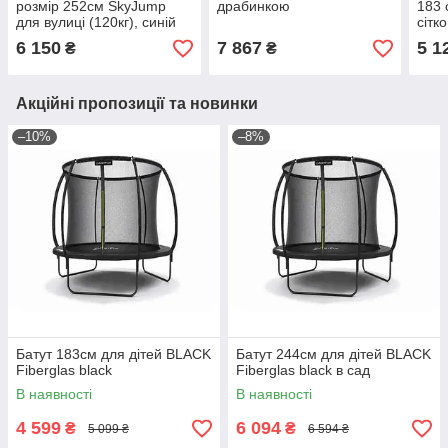
розмір 252см SkyJump
драбинкою
183 
для вулиці (120кг), синій
сітк
6 150
7 867
5 1
₴
₴
Акційні пропозиції та новинки
–10%
–8%
Батут 183см для дітей BLACK
Батут 244см для дітей BLACK
Fiberglas black
Fiberglas black в сад
В наявності
В наявності
4 599
6 094
₴
₴
5 099 ₴
6 594 ₴