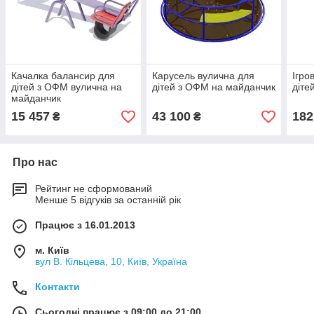
Качалка балансир для
Карусель вулична для
Ігро
дітей з ОФМ вулична на
дітей з ОФМ на майданчик
діте
майданчик
15 457
43 100
182
₴
₴
Про нас
Рейтинг не сформований
Менше 5 відгуків за останній рік
Працює з 16.01.2013
м. Київ
вул В. Кільцева, 10, Київ, Україна
Контакти
Сьогодні працює з 09:00 до 21:00