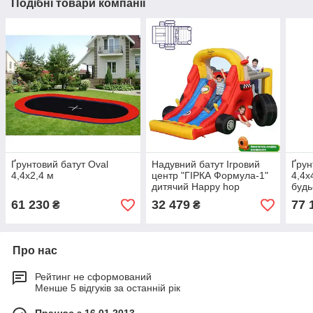
Подібні товари компанії
Ґрунтовий батут Oval
Надувний батут Ігровий
Ґрун
4,4х2,4 м
центр "ГІРКА Формула-1"
4,4х
дитячий Happy hop
будь
61 230
32 479
77 
₴
₴
Про нас
Рейтинг не сформований
Менше 5 відгуків за останній рік