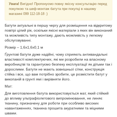
Увага!
Вигідно! Пропонуємо повну якісну консультацію перед
покупкою та шеф-монтаж батута при покупці в нашому
магазині 099 112-18-18 :)
Батути актуальні в першу чергу для розміщення на відкритому
повітрі цілий рік, оскільки якісні матеріали з яких він виконаний
та можливість типу монтажу, дають можливість у легкому
обслуговуванні.
Розмір – 1,6х1,6х0,1 м
Ґрунтові батути дуже надійні, чому сприяють антивандальні
властивості комплектуючих, які ми розробили на власному
виробництві та гарантуємо безпеку експлуатації як дітьми так і
дорослими. Батути не мають зовнішньої сітки, конструкція
стійка і все, що вам потрібно зробити, це розмістити батут у
викопаній в грунті ямі і вирівняти його.
Мат:
Для виготовлення батута використовується мат, який стійкий
до впливу ультрафіолетового випромінювання, не линяє
тканину, призначену для роботи при особливо високих
навантаженнях, тканина прошита акуратними та міцними
швами.