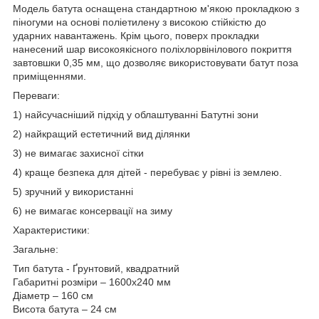
Модель батута оснащена стандартною м'якою прокладкою з
піногуми на основі поліетилену з високою стійкістю до
ударних навантажень. Крім цього, поверх прокладки
нанесений шар високоякісного поліхлорвінілового покриття
завтовшки 0,35 мм, що дозволяє використовувати батут поза
приміщеннями.
Переваги:
1) найсучасніший підхід у облаштуванні Батутні зони
2) найкращий естетичний вид ділянки
3) не вимагає захисної сітки
4) краще безпека для дітей - перебуває у рівні із землею.
5) зручний у використанні
6) не вимагає консервації на зиму
Характеристики:
Загальне:
Тип батута - Ґрунтовий, квадратний
Габаритні розміри – 1600х240 мм
Діаметр – 160 см
Висота батута – 24 см