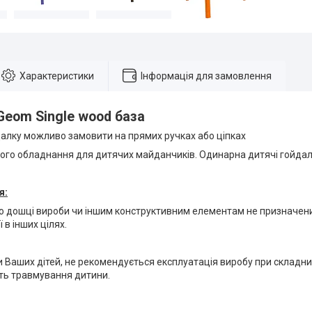
Характеристики
Інформація для замовлення
Geom Single wood база
далку можливо замовити на прямих ручках або ціпках
го обладнання для дитячих майданчиків. Одинарна дитячі гойдалк
я:
о дошці вироби чи іншим конструктивним елементам не призначени
 в інших цілях.
и Ваших дітей, не рекомендується експлуатація виробу при складни
сть травмування дитини.