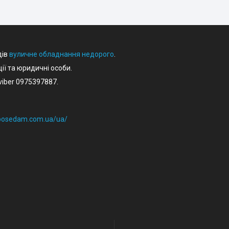
дів
вуличне обладнання недорого
.
ції та юридичні особи.
iber 0975397887.
eposedam.com.ua/ua/