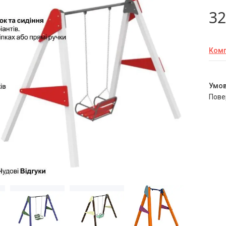
32
Комп
пов