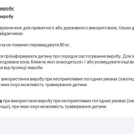
виробу:
виробу
ризначене для приватного або державного використання, тільки для д
майданчиках.
ча не повинен перевищувати 80 кг.
я проінформувати дитину про порядок застосування виробу. Для 
ндована зона, ближче якої знаходиться і / або розміщувати інші 
оки від проекції вироби.
використання виробу при несприятливих погодних умовах (ожеледь
при яких існує можливість травмування дитини.
я
при використанні виробу при несприятливих погодних умовах (оже
тощо), при яких існує можливість травмування дитини.