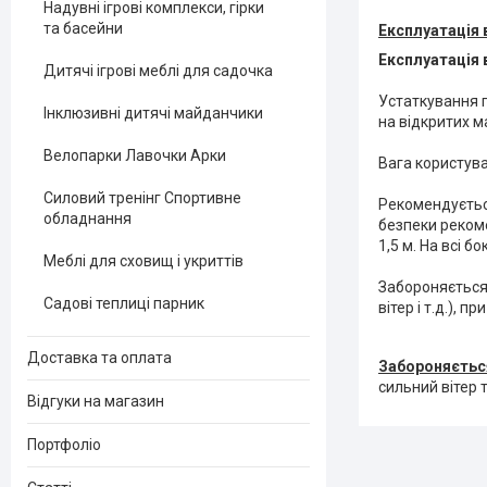
Надувні ігрові комплекси, гірки
та басейни
Експлуатація 
Експлуатація 
Дитячі ігрові меблі для садочка
Устаткування п
Інклюзивні дитячі майданчики
на відкритих 
Велопарки Лавочки Арки
Вага користува
Силовий тренінг Спортивне
Рекомендуєтьс
обладнання
безпеки рекоме
1,5 м. На всі б
Меблі для сховищ і укриттів
Забороняється 
Садові теплиці парник
вітер і т.д.), 
Доставка та оплата
Забороняєтьс
сильний вітер 
Відгуки на магазин
Портфоліо