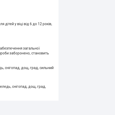
ітей у віці від 6 до 12 років,
забезпечення загальної
вироби заборонено, становить
, снігопад, дощ, град, сильний
ледь, снігопад, дощ, град,