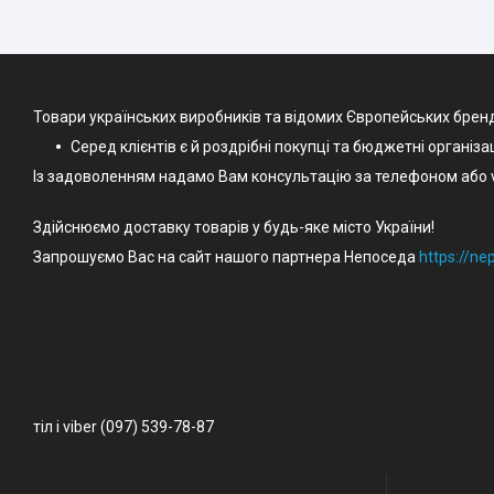
Товари українських виробників та відомих Європейських брен
Серед клієнтів є й роздрібні покупці та бюджетні організа
Із задоволенням надамо Вам консультацію за телефоном або v
Здійснюємо доставку товарів у будь-яке місто України!
Запрошуємо Вас на сайт нашого партнера Непоседа
https://n
тіл і viber (097) 539-78-87