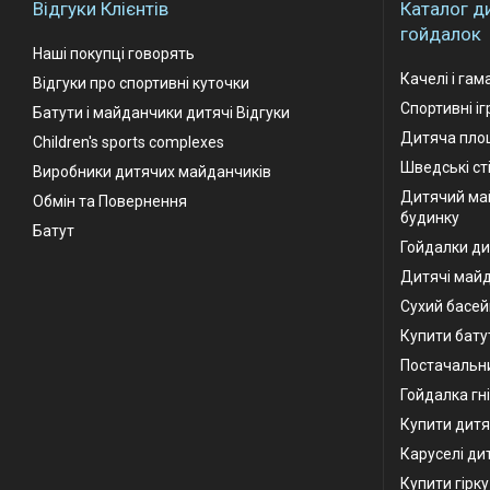
Відгуки Клієнтів
Каталог д
гойдалок
Наші покупці говорять
Качелі і гам
Відгуки про спортивні куточки
Спортивні і
Батути і майданчики дитячі Відгуки
Дитяча площ
Children's sports complexes
Шведські ст
Виробники дитячих майданчиків
Дитячий ма
Обмін та Повернення
будинку
Батут
Гойдалки ди
Дитячі май
Сухий басей
Купити бату
Постачальни
Гойдалка гн
Купити дитя
Каруселі ди
Купити гірк