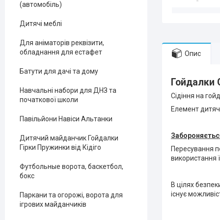
(автомобіль)
Дитячі меблі
Для аніматорів реквізити,
обладнання для естафет
Опис
Батути для дачі та дому
Гойдалки 
Навчальні набори для ДНЗ та
Сідіння на гой
початкової школи
Елемент дитячо
Павільйони Навіси Альтанки
Забороняєтьс
Дитячий майданчик Гойдалки
Гірки Пружинки від Кідіго
Пересування п
використання її
Футбольные ворота, баскетбол,
бокс
В цілях безпек
існує можливі
Паркани та огорожі, ворота для
ігрових майданчиків