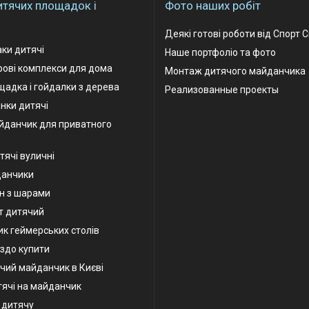
итячих площадок і
Фото наших робіт
Деякі готові роботи від Спорт 
аки дитячі
Наше портфоліо та фото
грові комплекси для дома
Монтаж дитячого майданчика
адка і гойдалки з дерева
Реализованные проекты
інки дитячі
йданчик для приватного
тячі вуличні
данчики
н з шарами
т дитячий
к геймерських столів
іздо купити
чий майданчик в Києві
тячі на майданчик
у дитячу