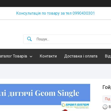
Консультація по товару за тел 0990430301
аталог Товарів
Контакти
Доставка і оплата
Від
Гой
Під
В