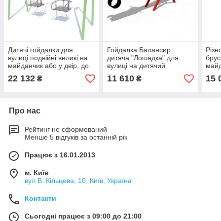
Дитячі гойдалки для
Гойдалка Балансир
Різн
вулиці подвійні великі на
дитяча "Лошадка" для
брус
майданчик або у двір, до
вулиці на дитячий
май
120кг
майданчик
22 132
11 610
15 
₴
₴
Про нас
Рейтинг не сформований
Менше 5 відгуків за останній рік
Працює з 16.01.2013
м. Київ
вул В. Кільцева, 10, Київ, Україна
Контакти
Сьогодні працює з 09:00 до 21:00